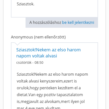
Sziasztok.
A hozzászóláshoz
be kell jelentkezni
Anonymous (nem ellenőrzött)
Sziasztok!Nekem az elso harom
napom voltak alvasi
csütörtök - 08:50
Sziasztok!Nekem az elso harom napom
voltak alvasi kenyszereim,ezert is
orulok,hogy penteken kezdtem el a
dietat.Van egy pozitiv tapasztalatom
is,megjavult az alvokam,mert ilyen jol
mar 4 eve nem aludtam.