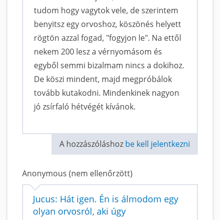
tudom hogy vagytok vele, de szerintem
benyitsz egy orvoshoz, köszönés helyett
rögtön azzal fogad, "fogyjon le". Na ettől
nekem 200 lesz a vérnyomásom és
egyből semmi bizalmam nincs a dokihoz.
De köszi mindent, majd megpróbálok
tovább kutakodni. Mindenkinek nagyon
jó zsírfaló hétvégét kívánok.
A hozzászóláshoz
be kell jelentkezni
Anonymous (nem ellenőrzött)
Jucus: Hát igen. Én is álmodom egy
olyan orvosról, aki úgy