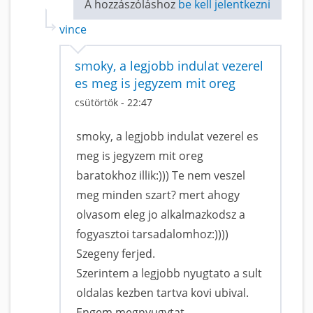
A hozzászóláshoz
be kell jelentkezni
vince
smoky, a legjobb indulat vezerel
es meg is jegyzem mit oreg
csütörtök - 22:47
smoky, a legjobb indulat vezerel es
meg is jegyzem mit oreg
baratokhoz illik:))) Te nem veszel
meg minden szart? mert ahogy
olvasom eleg jo alkalmazkodsz a
fogyasztoi tarsadalomhoz:))))
Szegeny ferjed.
Szerintem a legjobb nyugtato a sult
oldalas kezben tartva kovi ubival.
Engem megnyugytat.