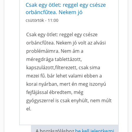
Csak egy ötlet: reggel egy csésze
orbáncfűtea. Nekem jó
csütörtök - 11:00
Csak egy ötlet: reggel egy csésze
orbáncfűtea. Nekem jó volt az alvási
problémáimra. Nem ám a
méregdrága tablettázott,
kapszulázott,filterezett, csak sima
mezei fű. bár lehet valami ebben a
korai nyárban, mert én meg iszonyú
fejfájással ébredtem, még
gyógyszerrel is csak enyhült, nem múlt
el.
A hozzászóláshoz
be kell jelentkezni