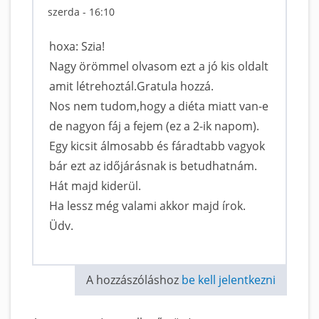
szerda - 16:10
hoxa: Szia!
Nagy örömmel olvasom ezt a jó kis oldalt
amit létrehoztál.Gratula hozzá.
Nos nem tudom,hogy a diéta miatt van-e
de nagyon fáj a fejem (ez a 2-ik napom).
Egy kicsit álmosabb és fáradtabb vagyok
bár ezt az időjárásnak is betudhatnám.
Hát majd kiderül.
Ha lessz még valami akkor majd írok.
Üdv.
A hozzászóláshoz
be kell jelentkezni