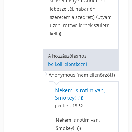
sikerélményed.Görkoriról
lebeszéltél, habár én
szeretem a szedret:)Kutyám
üzeni rottweilernek születni
kell:))
A hozzászóláshoz
be kell jelentkezni
Anonymous (nem ellenőrzött)
Nekem is rotim van,
Smokey! :)))
péntek - 13:32
Nekem is rotim van,
Smokey! :)))