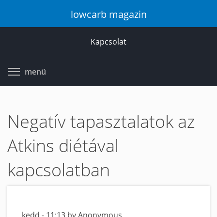
Ugrás
lowcarb magazin
a
tartalomra
Kapcsolat
Toggle menu visibility
menü
Negatív tapasztalatok az
Atkins diétával
kapcsolatban
kedd - 11:13 by Anonymous