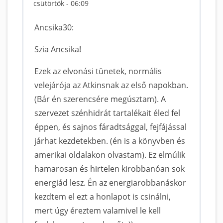
csütörtök - 06:09
Ancsika30:
Szia Ancsika!
Ezek az elvonási tünetek, normális
velejárója az Atkinsnak az első napokban.
(Bár én szerencsére megúsztam). A
szervezet szénhidrát tartalékait éled fel
éppen, és sajnos fáradtsággal, fejfájással
járhat kezdetekben. (én is a könyvben és
amerikai oldalakon olvastam). Ez elmúlik
hamarosan és hirtelen kirobbanóan sok
energiád lesz. Én az energiarobbanáskor
kezdtem el ezt a honlapot is csinálni,
mert úgy éreztem valamivel le kell