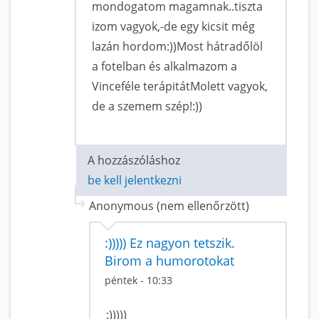
mondogatom magamnak..tiszta
izom vagyok,-de egy kicsit még
lazán hordom:))Most hátradőlöl
a fotelban és alkalmazom a
Vinceféle terápitátMolett vagyok,
de a szemem szép!:))
A hozzászóláshoz
be kell jelentkezni
Anonymous (nem ellenőrzött)
:))))) Ez nagyon tetszik.
Birom a humorotokat
péntek - 10:33
:)))))