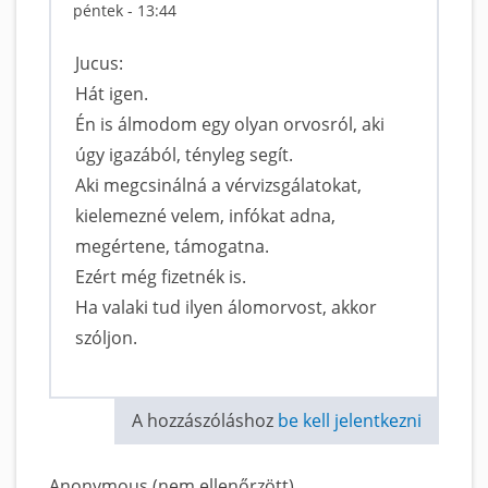
péntek - 13:44
Jucus:
Hát igen.
Én is álmodom egy olyan orvosról, aki
úgy igazából, tényleg segít.
Aki megcsinálná a vérvizsgálatokat,
kielemezné velem, infókat adna,
megértene, támogatna.
Ezért még fizetnék is.
Ha valaki tud ilyen álomorvost, akkor
szóljon.
A hozzászóláshoz
be kell jelentkezni
Anonymous (nem ellenőrzött)