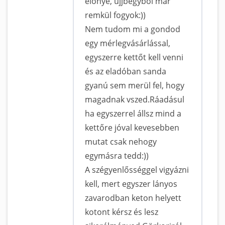
előnye, ujjbegyből már
remkül fogyok:))
Nem tudom mi a gondod
egy mérlegvásárlással,
egyszerre kettőt kell venni
és az eladóban sanda
gyanú sem merül fel, hogy
magadnak vszed.Ráadásul
ha egyszerrel állsz mind a
kettőre jóval kevesebben
mutat csak nehogy
egymásra tedd:))
A szégyenlősséggel vigyázni
kell, mert egyszer lányos
zavarodban keton helyett
kotont kérsz és lesz