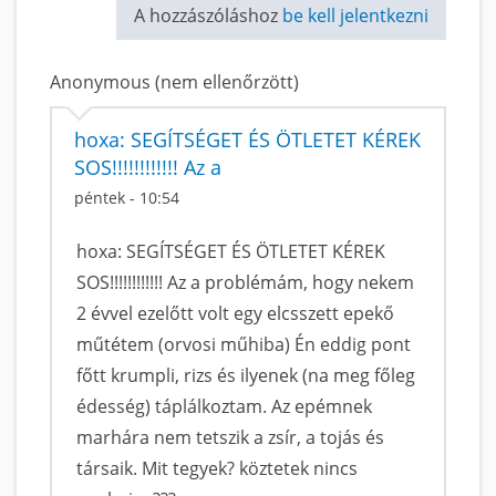
A hozzászóláshoz
be kell jelentkezni
Anonymous (nem ellenőrzött)
hoxa: SEGÍTSÉGET ÉS ÖTLETET KÉREK
SOS!!!!!!!!!!!! Az a
péntek - 10:54
hoxa: SEGÍTSÉGET ÉS ÖTLETET KÉREK
SOS!!!!!!!!!!!! Az a problémám, hogy nekem
2 évvel ezelőtt volt egy elcsszett epekő
műtétem (orvosi műhiba) Én eddig pont
főtt krumpli, rizs és ilyenek (na meg főleg
édesség) táplálkoztam. Az epémnek
marhára nem tetszik a zsír, a tojás és
társaik. Mit tegyek? köztetek nincs