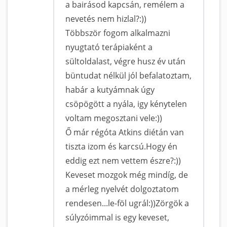
a bairásod kapcsán, remélem a
nevetés nem hizlal?:))
Többször fogom alkalmazni
nyugtató terápiaként a
sültoldalast, végre husz év után
büntudat nélkül jól befalatoztam,
habár a kutyámnak úgy
csöpögött a nyála, igy kénytelen
voltam megosztani vele:))
Ő már régóta Atkins diétán van
tiszta izom és karcsú.Hogy én
eddig ezt nem vettem észre?:))
Keveset mozgok még mindíg, de
a mérleg nyelvét dolgoztatom
rendesen...le-föl ugrál:))Zörgök a
súlyzóimmal is egy keveset,