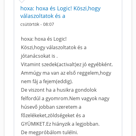
hoxa: hoxa és Logic! Köszi,hogy
válaszoltatok és a
csütörtök - 08:07
hoxa: hoxa és Logic!
Köszi,hogy válaszoltatok és a
jótanácsokat is .
Vitamint szedek(activalt)ez jó egyébként.
Ammúgy ma van az első reggelem,hogy
nem fáj a fejem(eddig).
De viszont ha a husikra gondolok
felfordúl a gyomrom.Nem vagyok nagy
húsevő jobban szeretem a
főzelékeket,zöldségeket és a
GYÜMIKET.Ez hiányzik a legjobban.
De megpróbálom tulélni.