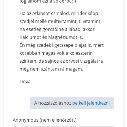
foglalnom ezt a sok erőt :))
Ha az Atkinsot csinálod, mindenképp
szedjél mellé multivitamint, C vitamint,
ha esetleg görcsölne a lábad, akkor
Kalciumot és Magnéziumot is.
Én még szedek ligetszépe olajat is, mert
korábban magas volt a koleszterin
szintem, de sajnos az orvosi vizsgálatra
még nem szántam rá magam.
Hoxa
A hozzászóláshoz
be kell jelentkezni
Anonymous (nem ellenőrzött)