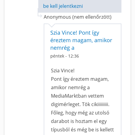
be kell jelentkezni
Anonymous (nem ellenőrzött)
Szia Vince! Pont így
éreztem magam, amikor
nemrég a
péntek - 12:36
Szia Vince!
Pont így éreztem magam,
amikor nemrég a
MediaMarktban vettem
digimérleget. Tök cikiiiiiiiii.
Főleg, hogy még az utolsó
darabot is hoztam el egy
típusból és még be is kellett