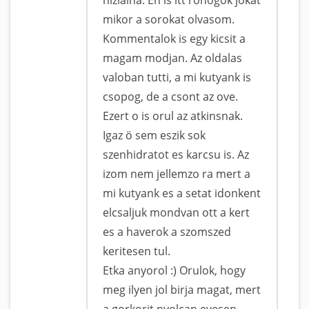
mikor a sorokat olvasom.
Kommentalok is egy kicsit a
magam modjan. Az oldalas
valoban tutti, a mi kutyank is
csopog, de a csont az ove.
Ezert o is orul az atkinsnak.
Igaz ö sem eszik sok
szenhidratot es karcsu is. Az
izom nem jellemzo ra mert a
mi kutyank es a setat idonkent
elcsaljuk mondvan ott a kert
es a haverok a szomszed
keritesen tul.
Etka anyorol :) Orulok, hogy
meg ilyen jol birja magat, mert
a gorkorit nyolcan evesen