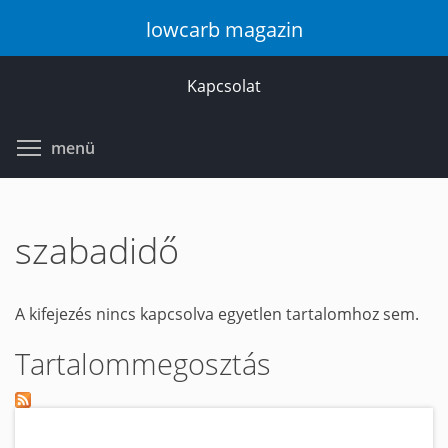
Ugrás
lowcarb magazin
a
tartalomra
Kapcsolat
Toggle menu visibility
menü
szabadidő
A kifejezés nincs kapcsolva egyetlen tartalomhoz sem.
Tartalommegosztás