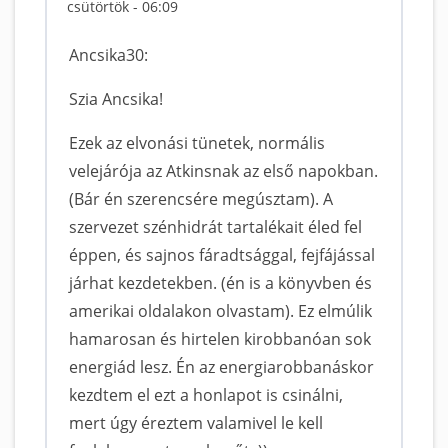
csütörtök - 06:09
Ancsika30:
Szia Ancsika!
Ezek az elvonási tünetek, normális
velejárója az Atkinsnak az első napokban.
(Bár én szerencsére megúsztam). A
szervezet szénhidrát tartalékait éled fel
éppen, és sajnos fáradtsággal, fejfájással
járhat kezdetekben. (én is a könyvben és
amerikai oldalakon olvastam). Ez elmúlik
hamarosan és hirtelen kirobbanóan sok
energiád lesz. Én az energiarobbanáskor
kezdtem el ezt a honlapot is csinálni,
mert úgy éreztem valamivel le kell