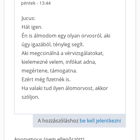
péntek - 13:44
Jucus:
Hát igen.
Én is álmodom egy olyan orvosról, aki
úgy igazából, tényleg segít.
Aki megcsinálná a vérvizsgálatokat,
kielemezné velem, infókat adna,
megértene, támogatna.
Ezért még fizetnék is.
Ha valaki tud ilyen álomorvost, akkor
szóljon.
A hozzászóláshoz
be kell jelentkezni
Anonymous (nem ellenőrzött)