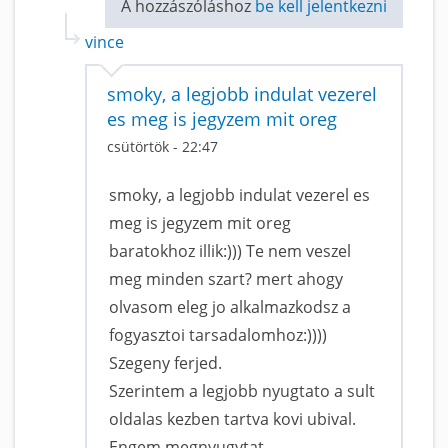
A hozzászóláshoz
be kell jelentkezni
vince
smoky, a legjobb indulat vezerel
es meg is jegyzem mit oreg
csütörtök - 22:47
smoky, a legjobb indulat vezerel es
meg is jegyzem mit oreg
baratokhoz illik:))) Te nem veszel
meg minden szart? mert ahogy
olvasom eleg jo alkalmazkodsz a
fogyasztoi tarsadalomhoz:))))
Szegeny ferjed.
Szerintem a legjobb nyugtato a sult
oldalas kezben tartva kovi ubival.
Engem megnyugytat.