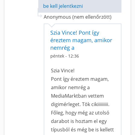
be kell jelentkezni
Anonymous (nem ellenőrzött)
Szia Vince! Pont így
éreztem magam, amikor
nemrég a
péntek - 12:36
Szia Vince!
Pont így éreztem magam,
amikor nemrég a
MediaMarktban vettem
digimérleget. Tök cikiiiiiiiii.
Főleg, hogy még az utolsó
darabot is hoztam el egy
típusból és még be is kellett