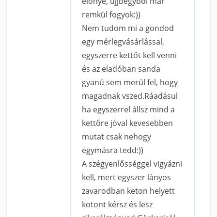
előnye, ujjbegyből már
remkül fogyok:))
Nem tudom mi a gondod
egy mérlegvásárlással,
egyszerre kettőt kell venni
és az eladóban sanda
gyanú sem merül fel, hogy
magadnak vszed.Ráadásul
ha egyszerrel állsz mind a
kettőre jóval kevesebben
mutat csak nehogy
egymásra tedd:))
A szégyenlősséggel vigyázni
kell, mert egyszer lányos
zavarodban keton helyett
kotont kérsz és lesz