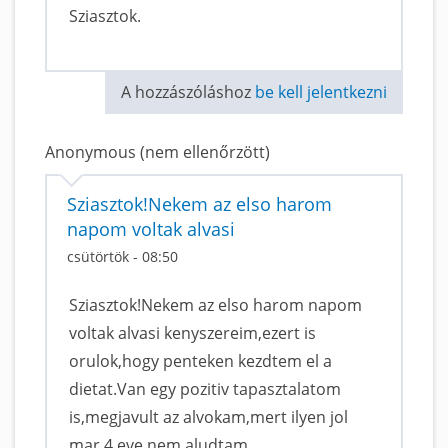
Sziasztok.
A hozzászóláshoz
be kell jelentkezni
Anonymous (nem ellenőrzött)
Sziasztok!Nekem az elso harom
napom voltak alvasi
csütörtök - 08:50
Sziasztok!Nekem az elso harom napom
voltak alvasi kenyszereim,ezert is
orulok,hogy penteken kezdtem el a
dietat.Van egy pozitiv tapasztalatom
is,megjavult az alvokam,mert ilyen jol
mar 4 eve nem aludtam.