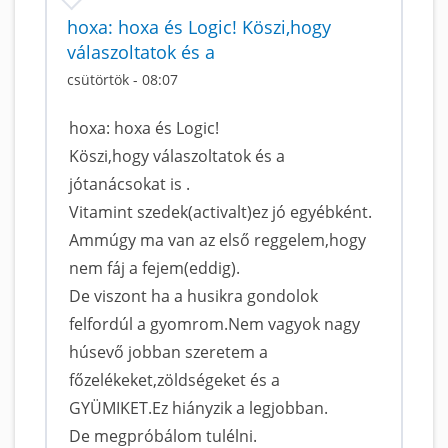
hoxa: hoxa és Logic! Köszi,hogy
válaszoltatok és a
csütörtök - 08:07
hoxa: hoxa és Logic!
Köszi,hogy válaszoltatok és a
jótanácsokat is .
Vitamint szedek(activalt)ez jó egyébként.
Ammúgy ma van az első reggelem,hogy
nem fáj a fejem(eddig).
De viszont ha a husikra gondolok
felfordúl a gyomrom.Nem vagyok nagy
húsevő jobban szeretem a
főzelékeket,zöldségeket és a
GYÜMIKET.Ez hiányzik a legjobban.
De megpróbálom tulélni.