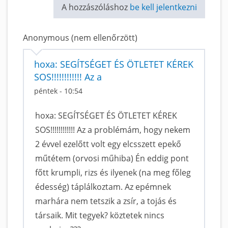
A hozzászóláshoz
be kell jelentkezni
Anonymous (nem ellenőrzött)
hoxa: SEGÍTSÉGET ÉS ÖTLETET KÉREK
SOS!!!!!!!!!!!! Az a
péntek - 10:54
hoxa: SEGÍTSÉGET ÉS ÖTLETET KÉREK
SOS!!!!!!!!!!!! Az a problémám, hogy nekem
2 évvel ezelőtt volt egy elcsszett epekő
műtétem (orvosi műhiba) Én eddig pont
főtt krumpli, rizs és ilyenek (na meg főleg
édesség) táplálkoztam. Az epémnek
marhára nem tetszik a zsír, a tojás és
társaik. Mit tegyek? köztetek nincs