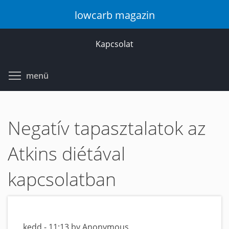
Ugrás
lowcarb magazin
a
tartalomra
Kapcsolat
Toggle menu visibility
menü
Negatív tapasztalatok az
Atkins diétával
kapcsolatban
kedd - 11:13 by Anonymous