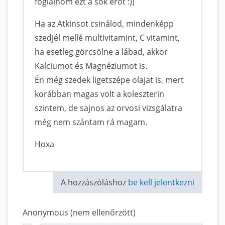
foglalnom ezt a sok erőt :))
Ha az Atkinsot csinálod, mindenképp
szedjél mellé multivitamint, C vitamint,
ha esetleg görcsölne a lábad, akkor
Kalciumot és Magnéziumot is.
Én még szedek ligetszépe olajat is, mert
korábban magas volt a koleszterin
szintem, de sajnos az orvosi vizsgálatra
még nem szántam rá magam.
Hoxa
A hozzászóláshoz
be kell jelentkezni
Anonymous (nem ellenőrzött)