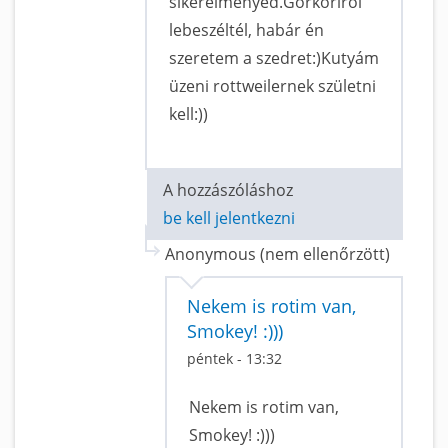
sikerélményed.Görkoriról
lebeszéltél, habár én
szeretem a szedret:)Kutyám
üzeni rottweilernek születni
kell:))
A hozzászóláshoz
be kell jelentkezni
Anonymous (nem ellenőrzött)
Nekem is rotim van,
Smokey! :)))
péntek - 13:32
Nekem is rotim van,
Smokey! :)))