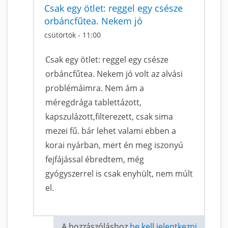
Csak egy ötlet: reggel egy csésze
orbáncfűtea. Nekem jó
csütörtök - 11:00
Csak egy ötlet: reggel egy csésze
orbáncfűtea. Nekem jó volt az alvási
problémáimra. Nem ám a
méregdrága tablettázott,
kapszulázott,filterezett, csak sima
mezei fű. bár lehet valami ebben a
korai nyárban, mert én meg iszonyú
fejfájással ébredtem, még
gyógyszerrel is csak enyhült, nem múlt
el.
A hozzászóláshoz
be kell jelentkezni