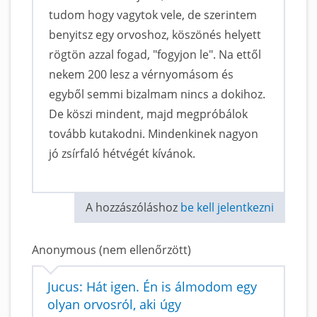
tudom hogy vagytok vele, de szerintem
benyitsz egy orvoshoz, köszönés helyett
rögtön azzal fogad, "fogyjon le". Na ettől
nekem 200 lesz a vérnyomásom és
egyből semmi bizalmam nincs a dokihoz.
De köszi mindent, majd megpróbálok
tovább kutakodni. Mindenkinek nagyon
jó zsírfaló hétvégét kívánok.
A hozzászóláshoz
be kell jelentkezni
Anonymous (nem ellenőrzött)
Jucus: Hát igen. Én is álmodom egy
olyan orvosról, aki úgy