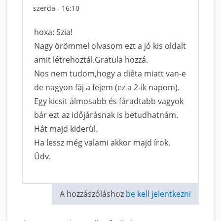
szerda - 16:10
hoxa: Szia!
Nagy örömmel olvasom ezt a jó kis oldalt
amit létrehoztál.Gratula hozzá.
Nos nem tudom,hogy a diéta miatt van-e
de nagyon fáj a fejem (ez a 2-ik napom).
Egy kicsit álmosabb és fáradtabb vagyok
bár ezt az időjárásnak is betudhatnám.
Hát majd kiderül.
Ha lessz még valami akkor majd írok.
Üdv.
A hozzászóláshoz
be kell jelentkezni