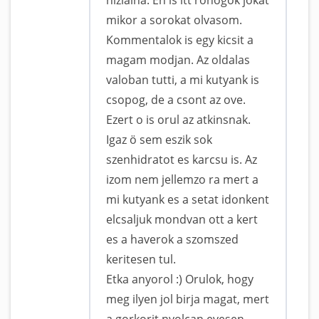
mikor a sorokat olvasom.
Kommentalok is egy kicsit a
magam modjan. Az oldalas
valoban tutti, a mi kutyank is
csopog, de a csont az ove.
Ezert o is orul az atkinsnak.
Igaz ö sem eszik sok
szenhidratot es karcsu is. Az
izom nem jellemzo ra mert a
mi kutyank es a setat idonkent
elcsaljuk mondvan ott a kert
es a haverok a szomszed
keritesen tul.
Etka anyorol :) Orulok, hogy
meg ilyen jol birja magat, mert
a gorkorit nyolcan evesen