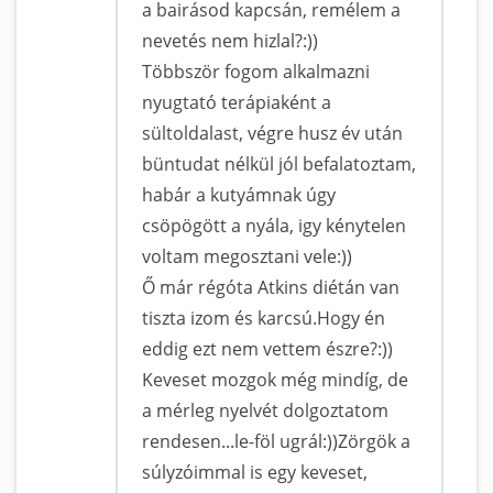
a bairásod kapcsán, remélem a
nevetés nem hizlal?:))
Többször fogom alkalmazni
nyugtató terápiaként a
sültoldalast, végre husz év után
büntudat nélkül jól befalatoztam,
habár a kutyámnak úgy
csöpögött a nyála, igy kénytelen
voltam megosztani vele:))
Ő már régóta Atkins diétán van
tiszta izom és karcsú.Hogy én
eddig ezt nem vettem észre?:))
Keveset mozgok még mindíg, de
a mérleg nyelvét dolgoztatom
rendesen...le-föl ugrál:))Zörgök a
súlyzóimmal is egy keveset,