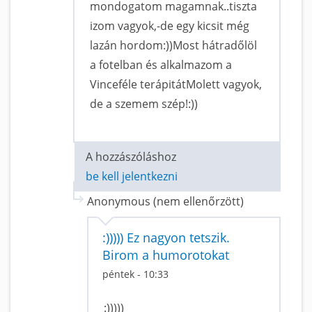
mondogatom magamnak..tiszta
izom vagyok,-de egy kicsit még
lazán hordom:))Most hátradőlöl
a fotelban és alkalmazom a
Vinceféle terápitátMolett vagyok,
de a szemem szép!:))
A hozzászóláshoz
be kell jelentkezni
Anonymous (nem ellenőrzött)
:))))) Ez nagyon tetszik.
Birom a humorotokat
péntek - 10:33
:)))))