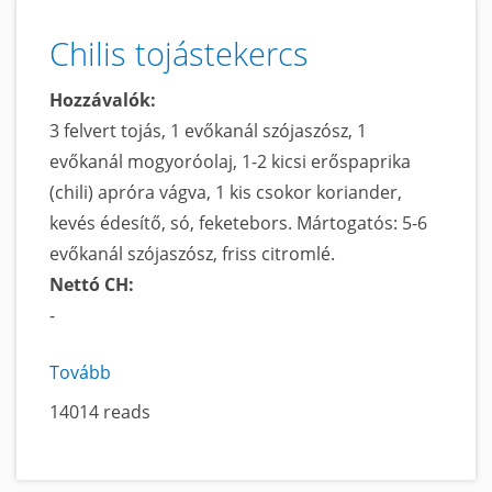
Chilis tojástekercs
Hozzávalók:
3 felvert tojás, 1 evőkanál szójaszósz, 1
evőkanál mogyoróolaj, 1-2 kicsi erőspaprika
(chili) apróra vágva, 1 kis csokor koriander,
kevés édesítő, só, feketebors. Mártogatós: 5-6
evőkanál szójaszósz, friss citromlé.
Nettó CH:
-
Tovább
a
Chilis
14014 reads
tojástekercs
című