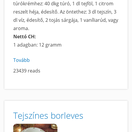
túrókrémhez: 40 dkg túró, 1 dl tejföl, 1 citrom
reszelt héja, édesítő. Az öntethez: 3 dl tejszín, 3
dl víz, édesítő, 2 tojás sárgája, 1 vaníliarúd, vagy
aroma.
Nettó CH:
1 adagban: 12 gramm
Tovább
a
Túrós
23439 reads
palacsinta
vaníliasodóval
című
tartalomra
Tejszínes borleves