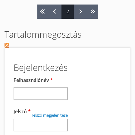
tartalomra
2
Oldalak
Tartalommegosztás
Bejelentkezés
Felhasználónév
*
Jelszó
*
Jelszó megjelenítése