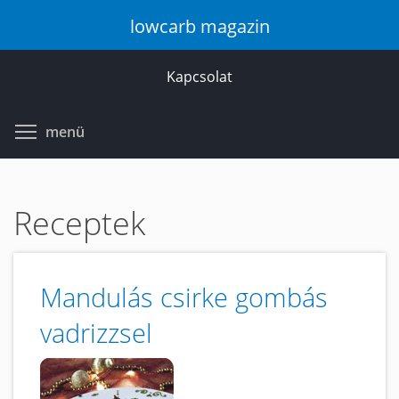
Ugrás
lowcarb magazin
a
tartalomra
Kapcsolat
Toggle menu visibility
menü
Receptek
Mandulás csirke gombás
vadrizzsel