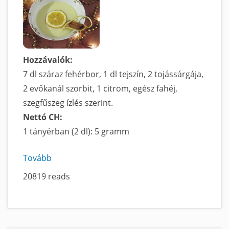
Hozzávalók:
7 dl száraz fehérbor, 1 dl tejszín, 2 tojássárgája,
2 evőkanál szorbit, 1 citrom, egész fahéj,
szegfűszeg ízlés szerint.
Nettó CH:
1 tányérban (2 dl): 5 gramm
Tovább
a
Tejszínes
20819 reads
borleves
című
tartalomra