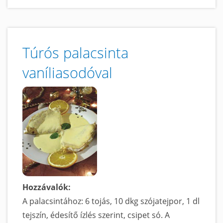
gombás
vadrizzsel
című
tartalomra
Túrós palacsinta
vaníliasodóval
Hozzávalók:
A palacsintához: 6 tojás, 10 dkg szójatejpor, 1 dl
tejszín, édesítő ízlés szerint, csipet só. A