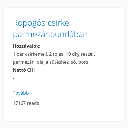
tartalomra
Ropogós csirke
parmezánbundában
Hozzávalók:
1 pár csirkemell, 2 tojás, 10 dkg reszelt
parmezán, olaj a sütéshez, só, bors.
Nettó CH:
-
Tovább
a
Ropogós
17167 reads
csirke
parmezánbundában
című