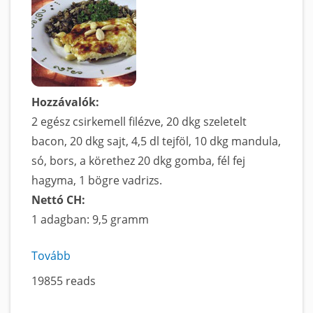
Hozzávalók:
2 egész csirkemell filézve, 20 dkg szeletelt
bacon, 20 dkg sajt, 4,5 dl tejföl, 10 dkg mandula,
só, bors, a körethez 20 dkg gomba, fél fej
hagyma, 1 bögre vadrizs.
Nettó CH:
1 adagban: 9,5 gramm
Tovább
a
Mandulás
19855 reads
csirke