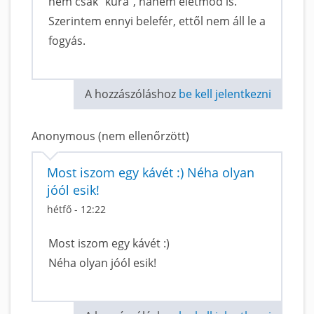
nem csak "kúra", hanem életmód is.
Szerintem ennyi belefér, ettől nem áll le a
fogyás.
A hozzászóláshoz
be kell jelentkezni
Anonymous (nem ellenőrzött)
Most iszom egy kávét :) Néha olyan
jóól esik!
hétfő - 12:22
Most iszom egy kávét :)
Néha olyan jóól esik!