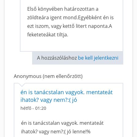
Első könyvében határozottan a
zöldteára igent mond.Egyébként én is
ezt iszom, vagy kettő litert naponta.A
feketeteákat tiltja.
A hozzászóláshoz
be kell jelentkezni
Anonymous (nem ellenőrzött)
én is tanácstalan vagyok. mentateát
ihatok? vagy nem?:( jó
hétfő - 01:20
én is tanácstalan vagyok. mentateát
ihatok? vagy nem?:( jó lenne!%