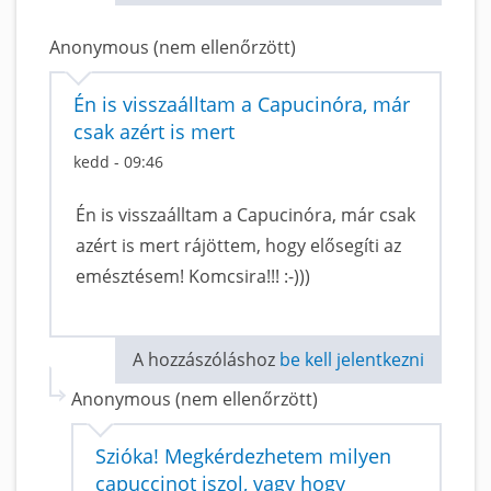
Anonymous (nem ellenőrzött)
Én is visszaálltam a Capucinóra, már
csak azért is mert
kedd - 09:46
Én is visszaálltam a Capucinóra, már csak
azért is mert rájöttem, hogy elősegíti az
emésztésem! Komcsira!!! :-)))
A hozzászóláshoz
be kell jelentkezni
Anonymous (nem ellenőrzött)
Szióka! Megkérdezhetem milyen
capuccinot iszol, vagy hogy