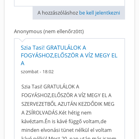
A hozzászóláshoz
be kell jelentkezni
Anonymous (nem ellenőrzött)
Szia Tasi! GRATULÁLOK A
FOGYÁSHOZ,ELŐSZÖR A VÍZ MEGY EL
A
szombat - 18:02
Szia Tasi! GRATULÁLOK A
FOGYÁSHOZ,ELŐSZÖR A VÍZ MEGY EL A
SZERVEZETBŐL AZUTÁN KEZDŐDIK MEG
A ZSÍROLVADÁS.Két hétig nem
kávéztam.Én is kávé függő voltam,de
minden elvonási tünet nélkül el voltam
kávé nélkül.Most 20. nap után már iszom