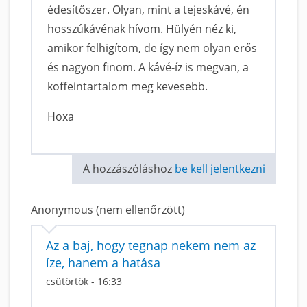
édesítőszer. Olyan, mint a tejeskávé, én
hosszúkávénak hívom. Hülyén néz ki,
amikor felhigítom, de így nem olyan erős
és nagyon finom. A kávé-íz is megvan, a
koffeintartalom meg kevesebb.
Hoxa
A hozzászóláshoz
be kell jelentkezni
Anonymous (nem ellenőrzött)
Az a baj, hogy tegnap nekem nem az
íze, hanem a hatása
csütörtök - 16:33