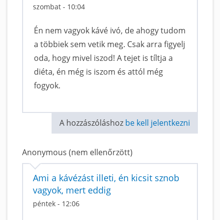
szombat - 10:04
Én nem vagyok kávé ivó, de ahogy tudom
a többiek sem vetik meg. Csak arra figyelj
oda, hogy mivel iszod! A tejet is tíltja a
diéta, én még is iszom és attól még
fogyok.
A hozzászóláshoz
be kell jelentkezni
Anonymous (nem ellenőrzött)
Ami a kávézást illeti, én kicsit sznob
vagyok, mert eddig
péntek - 12:06