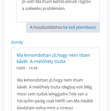
Jó volt! Ma ittam kettőt,elmúlt rögtön
a székelési problémám.
A hozzászóláshoz
be kell jelentkezni
dundy
Ma kimondottan jó,hogy nem ittam
kávét. A melóhely tiszta
hétfő - 19:49
Ma kimondottan jó,hogy nem ittam
kávét. A melóhely tiszta idegbaj volt.Még
most sem tudok lehiggadni.Tele van a
hócipőm pedig csak hétfő van.Ma inkább
kávéztam volna mint a stressz.