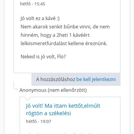
hétfő - 15:45
Jó volt ez a kávé :)
Nem akarok senkit bűnbe vinni, de nem
hinném, hogy a 2heti 1 kávéért
lelkiismeretfurdalást kellene éreznünk.
Neked is jó volt, Flo?
A hozzászóláshoz
be kell jelentkezni
Anonymous (nem ellenőrzött)
Jó volt! Ma ittam kettőt,elmúlt
rögtön a székelési
hétfő - 19:07