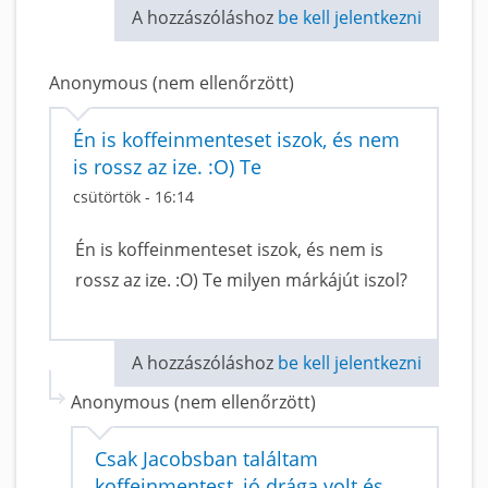
A hozzászóláshoz
be kell jelentkezni
Anonymous (nem ellenőrzött)
Én is koffeinmenteset iszok, és nem
is rossz az ize. :O) Te
csütörtök - 16:14
Én is koffeinmenteset iszok, és nem is
rossz az ize. :O) Te milyen márkájút iszol?
A hozzászóláshoz
be kell jelentkezni
Anonymous (nem ellenőrzött)
Csak Jacobsban találtam
koffeinmentest, jó drága volt és