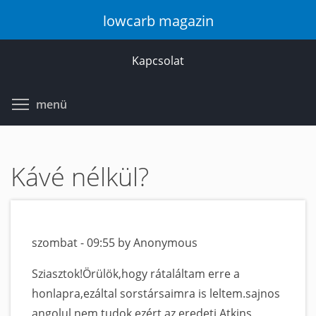
Ugrás
lowcarb magazin
a
tartalomra
Kapcsolat
Toggle menu visibility
menü
Kávé nélkül?
szombat - 09:55 by Anonymous
Sziasztok!Örülök,hogy rátaláltam erre a
honlapra,ezáltal sorstársaimra is leltem.sajnos
angolul nem tudok,ezért az eredeti Atkins