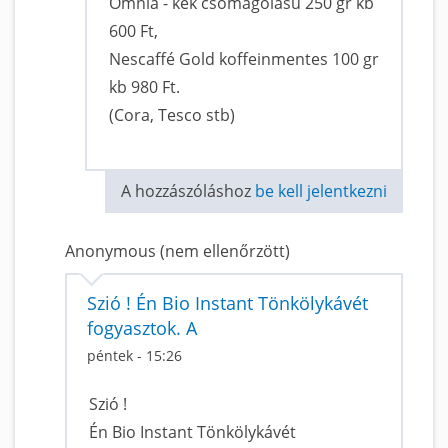
Omnia - kék csomagolású 250 gr kb
600 Ft,
Nescaffé Gold koffeinmentes 100 gr
kb 980 Ft.
(Cora, Tesco stb)
A hozzászóláshoz
be kell jelentkezni
Anonymous (nem ellenőrzött)
Szió ! Én Bio Instant Tönkölykávét
fogyasztok. A
péntek - 15:26
Szió !
Én Bio Instant Tönkölykávét