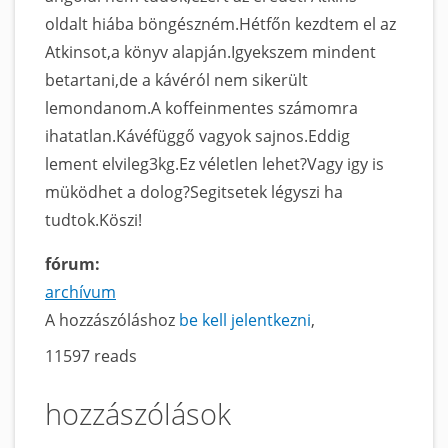
oldalt hiába böngészném.Hétfőn kezdtem el az
Atkinsot,a könyv alapján.Igyekszem mindent
betartani,de a kávéról nem sikerült
lemondanom.A koffeinmentes számomra
ihatatlan.Kávéfüggő vagyok sajnos.Eddig
lement elvileg3kg.Ez véletlen lehet?Vagy igy is
müködhet a dolog?Segitsetek légyszi ha
tudtok.Köszi!
fórum:
archívum
A hozzászóláshoz
be kell jelentkezni
11597 reads
hozzászólások