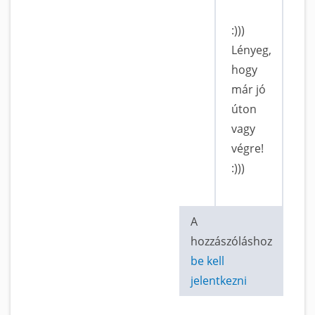
:)))
Lényeg,
hogy
már jó
úton
vagy
végre!
:)))
A
hozzászóláshoz
be kell
jelentkezni