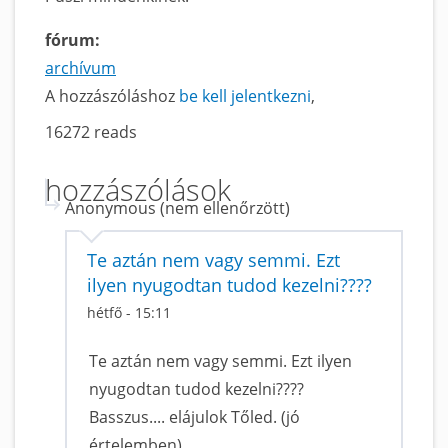
fórum:
archívum
A hozzászóláshoz
be kell jelentkezni
16272 reads
hozzászólások
Anonymous (nem ellenőrzött)
Te aztán nem vagy semmi. Ezt
ilyen nyugodtan tudod kezelni????
hétfő - 15:11
Te aztán nem vagy semmi. Ezt ilyen
nyugodtan tudod kezelni????
Basszus.... elájulok Tőled. (jó
értelemben)