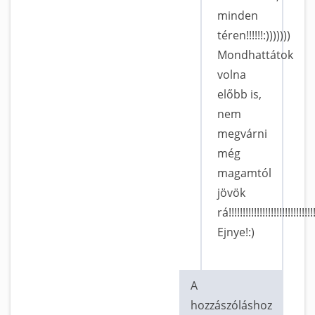
minden
téren!!!!!!:)))))))
Mondhattátok
volna
előbb is,
nem
megvárni
még
magamtól
jövök
rá!!!!!!!!!!!!!!!!!!!!!!!!!!!!!!
Ejnye!:)
A
hozzászóláshoz