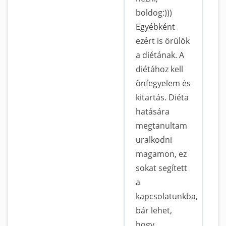
boldog:)))
Egyébként
ezért is örülök
a diétának. A
diétához kell
önfegyelem és
kitartás. Diéta
hatására
megtanultam
uralkodni
magamon, ez
sokat segített
a
kapcsolatunkba,
bár lehet,
hogy