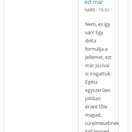
ezt már
hétfő - 15:51
Nem, ez így
van! Egy
diéta
formálja a
jellemet, ezt
már Jocival
is irogattuk.
Egész
egyszerűen
jobban
érzed tőle
magad,
türelmesebnek
kell lenned