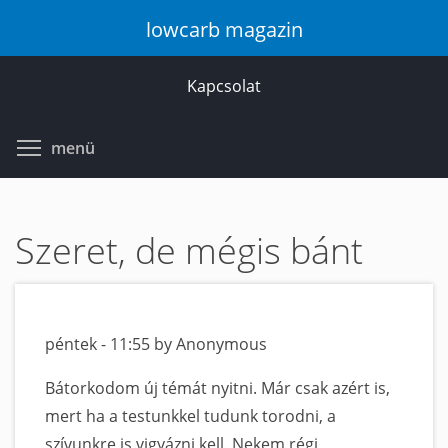
Ugrás
lowcarb magazin
a
tartalomra
Kapcsolat
Toggle menu visibility
menü
Szeret, de mégis bánt
péntek - 11:55 by Anonymous
Bátorkodom új témát nyitni. Már csak azért is,
mert ha a testunkkel tudunk torodni, a
szívunkre is vigyázni kell. Nekem régi