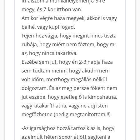
itt alszom a munkahelyemen)Ő 9-re
megy, és 7-kor itthon van.
Amikor végre haza megyek, akkor is vagy
balhé, vagy kupi fogad.
Fejemhez vágja, hogy megint nincs tiszta
ruhája, hogy miért nem főztem, hogy mi
az, hogy nincs takarítva.
Eszébe sem jut, hogy én 2-3 napja haza
sem tudtam menni, hogy akudni nem
volt időm, merthogy megállás nélkül
dolgoztam. És az meg persze főként nem
jut eszébe, hogy esetleg ő is kimoshatna,
vagy kitakaríthatna, vagy ne adj isten
megfőzhetne (pedig megtanítottam!!!)
-Az igazsághoz hozzá tartozik az is, hogy
az elmúlt héten soxor átjött segíteni a