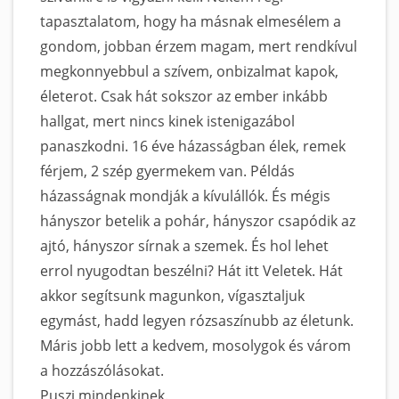
tapasztalatom, hogy ha másnak elmesélem a
gondom, jobban érzem magam, mert rendkívul
megkonnyebbul a szívem, onbizalmat kapok,
életerot. Csak hát sokszor az ember inkább
hallgat, mert nincs kinek istenigazábol
panaszkodni. 16 éve házasságban élek, remek
férjem, 2 szép gyermekem van. Példás
házasságnak mondják a kívulállók. És mégis
hányszor betelik a pohár, hányszor csapódik az
ajtó, hányszor sírnak a szemek. És hol lehet
errol nyugodtan beszélni? Hát itt Veletek. Hát
akkor segítsunk magunkon, vígasztaljuk
egymást, hadd legyen rózsaszínubb az életunk.
Máris jobb lett a kedvem, mosolygok és várom
a hozzászólásokat.
Puszi mindenkinek.