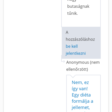
butaságnak
tűnik.
A
hozzászóláshoz
be kell
jelentkezni
Anonymous (nem
ellenőrzött)
Nem, ez
így van!
Egy diéta
formálja a
jellemet,