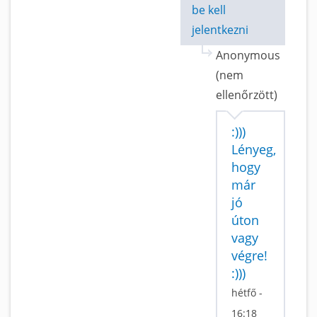
be kell
jelentkezni
Anonymous
(nem
ellenőrzött)
:)))
Lényeg,
hogy
már
jó
úton
vagy
végre!
:)))
hétfő -
16:18