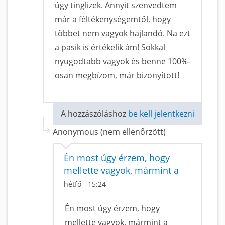
úgy tinglizek. Annyit szenvedtem
már a féltékenységemtől, hogy
többet nem vagyok hajlandó. Na ezt
a pasik is értékelik ám! Sokkal
nyugodtabb vagyok és benne 100%-
osan megbízom, már bizonyított!
A hozzászóláshoz
be kell jelentkezni
Anonymous (nem ellenőrzött)
Én most úgy érzem, hogy
mellette vagyok, mármint a
hétfő - 15:24
Én most úgy érzem, hogy
mellette vagyok, mármint a