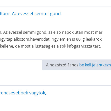
oltam. Az evessel semmi gond,
m. Az evessel semmi gond, az elso napok utan most mar
gy taplalkozom.haverodat irigylem en is 80 ig leakarok
llene, de most a lustasag es a sok kifogas vissza tart.
A hozzászóláshoz
be kell jelentkezn
zerencsésebbek vagytok,