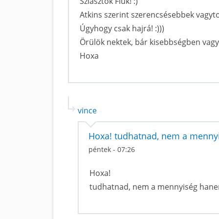
Sziasztok Fiúk! :)
Atkins szerint szerencsésebbek vagyto
Úgyhogy csak hajrá! :)))
Örülök nektek, bár kisebbségben vagyto
Hoxa
vince
Hoxa! tudhatnad, nem a menny
péntek - 07:26
Hoxa!
tudhatnad, nem a mennyiség hanem a 