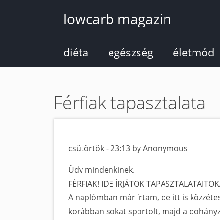
Ugrás
lowcarb magazin
a
tartalomra
diéta
egészség
életmód
Férfiak tapasztalata
csütörtök - 23:13 by Anonymous
Üdv mindenkinek.
FÉRFIAK! IDE ÍRJÁTOK TAPASZTALATAITOK
A naplómban már írtam, de itt is közzét
korábban sokat sportolt, majd a dohányzá