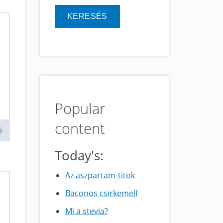
Popular
content
i
Today's:
Az aszpartam-titok
Baconos csirkemell
Mi a stevia?