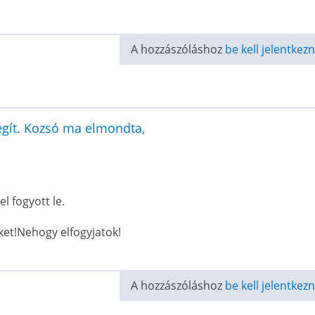
A hozzászóláshoz
be kell jelentkezn
segít. Kozsó ma elmondta,
l fogyott le.
et!Nehogy elfogyjatok!
A hozzászóláshoz
be kell jelentkezn