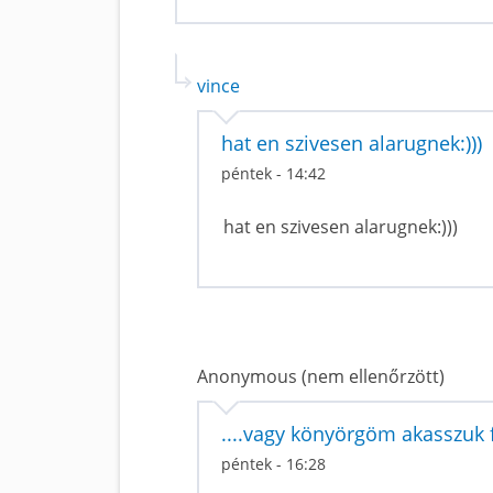
vince
hat en szivesen alarugnek:)))
péntek - 14:42
hat en szivesen alarugnek:)))
Anonymous (nem ellenőrzött)
....vagy könyörgöm akasszuk f
péntek - 16:28