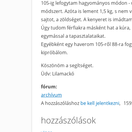
105-ig lefogytam hagyományos módon - új
módszert. Azóta is lement 1,5 kg, s nem
sajtot, a zöldséget. A kenyeret is imádt
Úgy tudom férfiakra másként hat a kúra,
egymással a tapasztalataikat.
Egyébként egy haverom 105-ről 88-ra fog
kipróbálom.
Köszönöm a segítséget.
Üdv: Lilamackó
fórum:
archívum
A hozzászóláshoz
be kell jelentkezni
159
hozzászólások