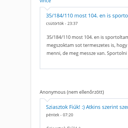
vince
35/184/110 most 104. en is sport
csütörtök - 23:37
35/184/110 most 104. en is sportolta
megszoktam sot termeszetes is, hogy i
menni, de meg messze van. Sportolni ke
Anonymous (nem ellenőrzött)
Sziasztok Fiúk! :) Atkins szerint s
péntek - 07:20