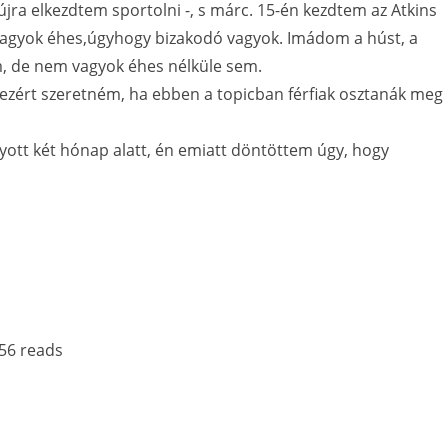
ra elkezdtem sportolni -, s márc. 15-én kezdtem az Atkins
 vagyok éhes,úgyhogy bizakodó vagyok. Imádom a húst, a
am, de nem vagyok éhes nélküle sem.
 ezért szeretném, ha ebben a topicban férfiak osztanák meg
yott két hónap alatt, én emiatt döntöttem úgy, hogy
56 reads