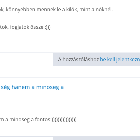
k, könnyebben mennek le a kilók, mint a nőknél.
k, fogjatok össze :)))
A hozzászóláshoz
be kell jelentkezn
iség hanem a minoseg a
minoseg a fontos:))))))))))))))))