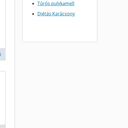
Túrós pulykamell
Diétás Karácsony
i