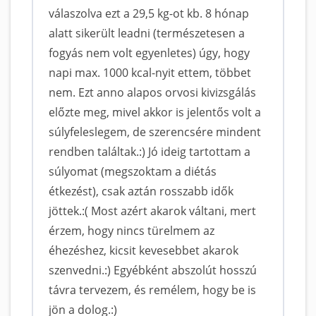
válaszolva ezt a 29,5 kg-ot kb. 8 hónap
alatt sikerült leadni (természetesen a
fogyás nem volt egyenletes) úgy, hogy
napi max. 1000 kcal-nyit ettem, többet
nem. Ezt anno alapos orvosi kivizsgálás
előzte meg, mivel akkor is jelentős volt a
súlyfeleslegem, de szerencsére mindent
rendben találtak.:) Jó ideig tartottam a
súlyomat (megszoktam a diétás
étkezést), csak aztán rosszabb idők
jöttek.:( Most azért akarok váltani, mert
érzem, hogy nincs türelmem az
éhezéshez, kicsit kevesebbet akarok
szenvedni.:) Egyébként abszolút hosszú
távra tervezem, és remélem, hogy be is
jön a dolog.:)