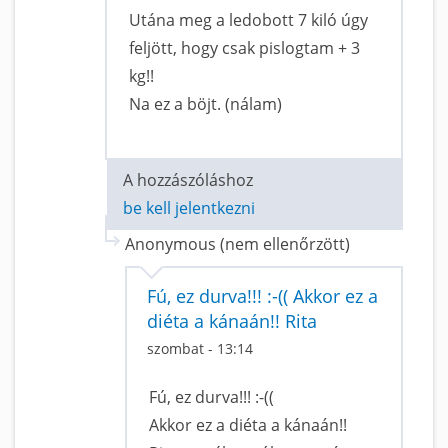
Utána meg a ledobott 7 kiló úgy
feljött, hogy csak pislogtam + 3
kg!!
Na ez a böjt. (nálam)
A hozzászóláshoz
be kell jelentkezni
Anonymous (nem ellenőrzött)
Fú, ez durva!!! :-(( Akkor ez a
diéta a kánaán!! Rita
szombat - 13:14
Fú, ez durva!!! :-((
Akkor ez a diéta a kánaán!!