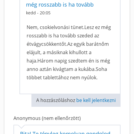
még rosszabb is ha tovább
kedd - 20:05
Nem, csokielvonási tünet.Lesz ez még
rosszabb is ha tovább szeded az
étvágycsökkentőt.Az egyik barátnőm
elájult, a másiknak kihullott a
haja.Három napig szedtem én is még
anno aztán kivágtam a kukába.Soha
többet tablettához nem nyúlok.
A hozzászóláshoz
be kell jelentkezni
Anonymous (nem ellenőrzött)
Rita! Te tényleg komolyan gondolod