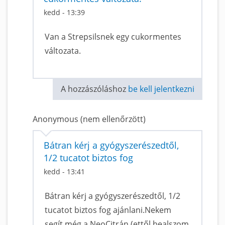
kedd - 13:39
Van a Strepsilsnek egy cukormentes
változata.
A hozzászóláshoz
be kell jelentkezni
Anonymous (nem ellenőrzött)
Bátran kérj a gyógyszerészedtől,
1/2 tucatot biztos fog
kedd - 13:41
Bátran kérj a gyógyszerészedtől, 1/2
tucatot biztos fog ajánlani.Nekem
segít még a NeoCitrán (ettől bealszom