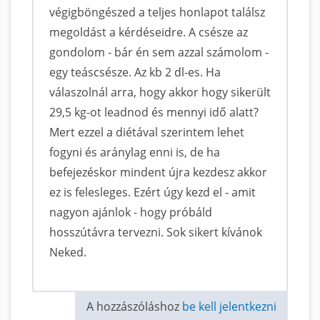
végigböngészed a teljes honlapot találsz
megoldást a kérdéseidre. A csésze az
gondolom - bár én sem azzal számolom -
egy teáscsésze. Az kb 2 dl-es. Ha
válaszolnál arra, hogy akkor hogy sikerült
29,5 kg-ot leadnod és mennyi idő alatt?
Mert ezzel a diétával szerintem lehet
fogyni és aránylag enni is, de ha
befejezéskor mindent újra kezdesz akkor
ez is felesleges. Ezért úgy kezd el - amit
nagyon ajánlok - hogy próbáld
hosszútávra tervezni. Sok sikert kívánok
Neked.
A hozzászóláshoz
be kell jelentkezni