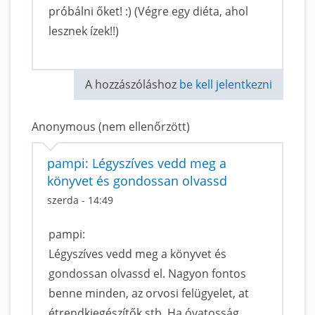
próbálni őket! :) (Végre egy diéta, ahol
lesznek ízek!!)
A hozzászóláshoz
be kell jelentkezni
Anonymous (nem ellenőrzött)
pampi: Légyszíves vedd meg a
könyvet és gondossan olvassd
szerda - 14:49
pampi:
Légyszíves vedd meg a könyvet és
gondossan olvassd el. Nagyon fontos
benne minden, az orvosi felügyelet, at
étrendkiegészítők stb. Ha óvatosság