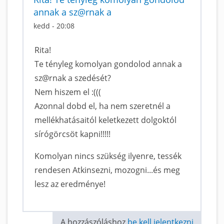
annak a sz@rnak a
kedd - 20:08
Rita!
Te tényleg komolyan gondolod annak a
sz@rnak a szedését?
Nem hiszem el :(((
Azonnal dobd el, ha nem szeretnél a
mellékhatásaitól keletkezett dolgoktól
sírógörcsöt kapni!!!!!
Komolyan nincs szükség ilyenre, tessék
rendesen Atkinsezni, mozogni...és meg
lesz az eredménye!
A hozzászóláshoz
be kell jelentkezni