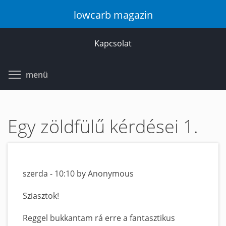
Ugrás
lowcarb magazin
a
tartalomra
Kapcsolat
Toggle menu visibility
menü
Egy zöldfülű kérdései 1.
szerda - 10:10 by Anonymous
Sziasztok!
Reggel bukkantam rá erre a fantasztikus