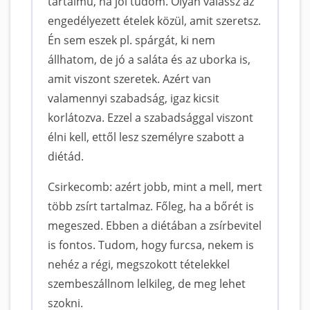
tartalmú, ha jól tudom. Olyan válassz az
engedélyezett ételek közül, amit szeretsz.
Én sem eszek pl. spárgát, ki nem
állhatom, de jó a saláta és az uborka is,
amit viszont szeretek. Azért van
valamennyi szabadság, igaz kicsit
korlátozva. Ezzel a szabadsággal viszont
élni kell, ettől lesz személyre szabott a
diétád.
Csirkecomb: azért jobb, mint a mell, mert
több zsírt tartalmaz. Főleg, ha a bőrét is
megeszed. Ebben a diétában a zsírbevitel
is fontos. Tudom, hogy furcsa, nekem is
nehéz a régi, megszokott tételekkel
szembeszállnom lelkileg, de meg lehet
szokni.