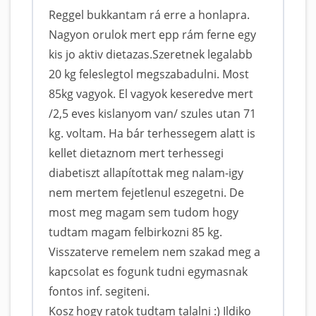
Reggel bukkantam rá erre a honlapra.
Nagyon orulok mert epp rám ferne egy
kis jo aktiv dietazas.Szeretnek legalabb
20 kg feleslegtol megszabadulni. Most
85kg vagyok. El vagyok keseredve mert
/2,5 eves kislanyom van/ szules utan 71
kg. voltam. Ha bár terhessegem alatt is
kellet dietaznom mert terhessegi
diabetiszt allapítottak meg nalam-igy
nem mertem fejetlenul eszegetni. De
most meg magam sem tudom hogy
tudtam magam felbirkozni 85 kg.
Visszaterve remelem nem szakad meg a
kapcsolat es fogunk tudni egymasnak
fontos inf. segiteni.
Kosz hogy ratok tudtam talalni :) Ildiko