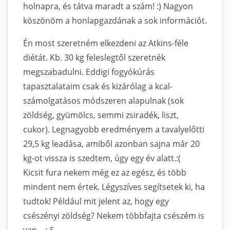
holnapra, és tátva maradt a szám! :) Nagyon
köszönöm a honlapgazdának a sok információt.
Én most szeretném elkezdeni az Atkins-féle
diétát. Kb. 30 kg feleslegtől szeretnék
megszabadulni. Eddigi fogyókúrás
tapasztalataim csak és kizárólag a kcal-
számolgatásos módszeren alapulnak (sok
zöldség, gyümölcs, semmi zsiradék, liszt,
cukor). Legnagyobb eredményem a tavalyelőtti
29,5 kg leadása, amiből azonban sajna már 20
kg-ot vissza is szedtem, úgy egy év alatt.:(
Kicsit fura nekem még ez az egész, és több
mindent nem értek. Légyszíves segítsetek ki, ha
tudtok! Például mit jelent az, hogy egy
csészényi zöldség? Nekem többfajta csészém is
van... :-S