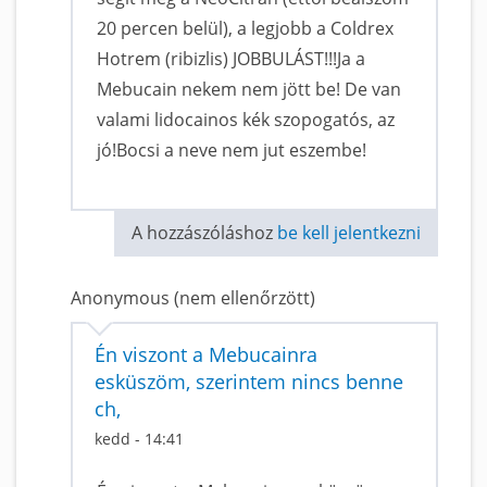
20 percen belül), a legjobb a Coldrex
Hotrem (ribizlis) JOBBULÁST!!!Ja a
Mebucain nekem nem jött be! De van
valami lidocainos kék szopogatós, az
jó!Bocsi a neve nem jut eszembe!
A hozzászóláshoz
be kell jelentkezni
Anonymous (nem ellenőrzött)
Én viszont a Mebucainra
esküszöm, szerintem nincs benne
ch,
kedd - 14:41