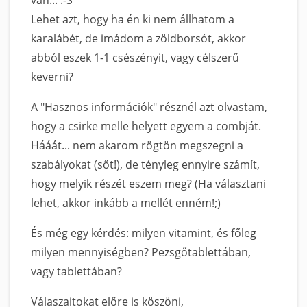
Lehet azt, hogy ha én ki nem állhatom a
karalábét, de imádom a zöldborsót, akkor
abból eszek 1-1 csészényit, vagy célszerű
keverni?
A "Hasznos információk" résznél azt olvastam,
hogy a csirke melle helyett egyem a combját.
Hááát... nem akarom rögtön megszegni a
szabályokat (sőt!), de tényleg ennyire számít,
hogy melyik részét eszem meg? (Ha választani
lehet, akkor inkább a mellét enném!;)
És még egy kérdés: milyen vitamint, és főleg
milyen mennyiségben? Pezsgőtablettában,
vagy tablettában?
Válaszaitokat előre is köszöni,