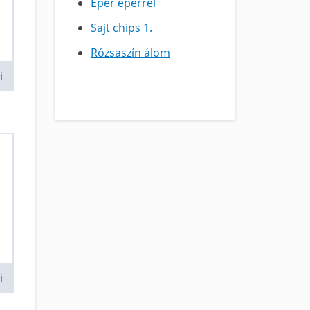
Eper eperrel
Sajt chips 1.
Rózsaszín álom
i
i