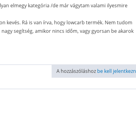
 olyan elmegy kategória /de már vágytam valami ilyesmire
yon kevés. Rá is van írva, hogy lowcarb termék. Nem tudom
nagy segítség, amikor nincs időm, vagy gyorsan be akarok
A hozzászóláshoz
be kell jelentkezn