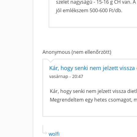
szelet nagyságú - 15-16 g CH van. A
jól emlékszem 500-600 Ft/db.
Anonymous (nem ellenőrzött)
Kár, hogy senki nem jelzett vissza 
vasárnap - 20:47
Kár, hogy senki nem jelzett vissza die
Megrendeltem egy hetes csomagot, maj
wolfi