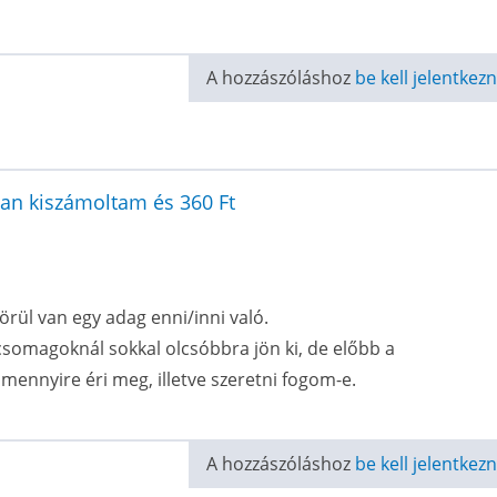
A hozzászóláshoz
be kell jelentkezn
san kiszámoltam és 360 Ft
rül van egy adag enni/inni való.
somagoknál sokkal olcsóbbra jön ki, de előbb a
mennyire éri meg, illetve szeretni fogom-e.
A hozzászóláshoz
be kell jelentkezn