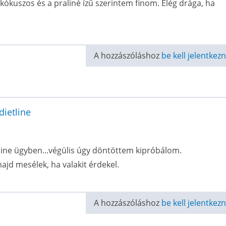
 kókuszos és a praliné ízű szerintem finom. Elég drága, ha
A hozzászóláshoz
be kell jelentkezn
dietline
tline ügyben...végülis úgy döntöttem kipróbálom.
d mesélek, ha valakit érdekel.
A hozzászóláshoz
be kell jelentkezn