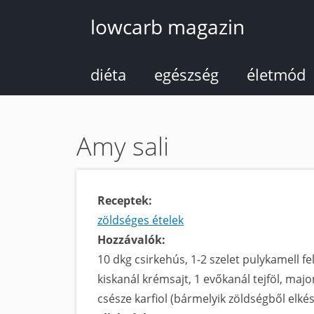
Ugrás
lowcarb magazin
a
tartalomra
diéta
egészség
életmód
Amy sali
Receptek:
zöldséges ételek
Hozzávalók:
10 dkg csirkehús, 1-2 szelet pulykamell fel
kiskanál krémsajt, 1 evőkanál tejföl, maj
csésze karfiol (bármelyik zöldségből elkés