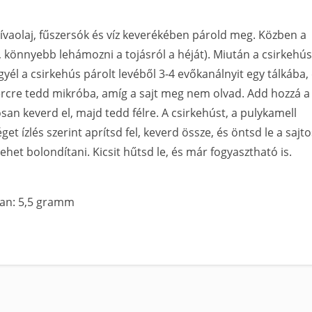
olívaolaj, fűszersók és víz keverékében párold meg. Közben a
t, könnyebb lehámozni a tojásról a héját). Miután a csirkehús
él a csirkehús párolt levéből 3-4 evőkanálnyit egy tálkába,
rcre tedd mikróba, amíg a sajt meg nem olvad. Add hozzá a
osan keverd el, majd tedd félre. A csirkehúst, a pulykamell
éget ízlés szerint aprítsd fel, keverd össze, és öntsd le a sajt
het bolondítani. Kicsit hűtsd le, és már fogyasztható is.
ban: 5,5 gramm