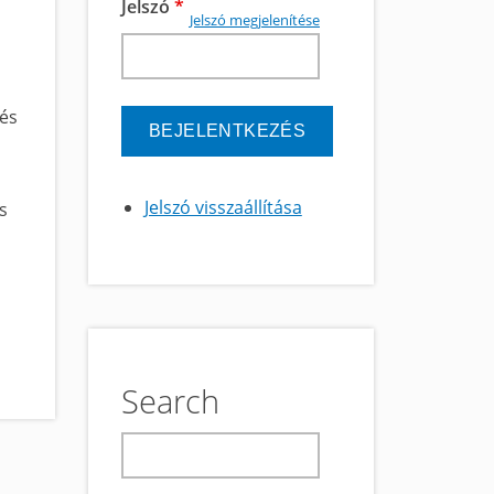
Jelszó
*
Jelszó megjelenítése
 és
Jelszó visszaállítása
os
Search
keresés