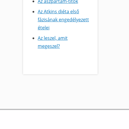
Az aszpartam-titok
Az Atkins diéta első
fázisának engedélyezett
ételei
Az leszel, amit
megeszel?