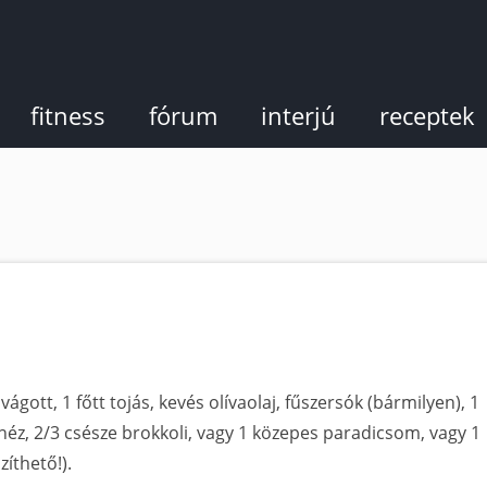
fitness
fórum
interjú
receptek
vágott, 1 főtt tojás, kevés olívaolaj, fűszersók (bármilyen), 1
onéz, 2/3 csésze brokkoli, vagy 1 közepes paradicsom, vagy 1
zíthető!).