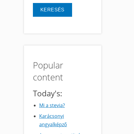
Popular
content
Today's:
Mi a stevia?
Karácsonyi
angyalképző