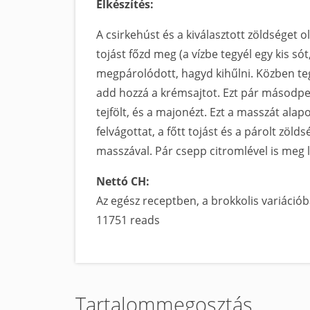
Elkészítés:
A csirkehúst és a kiválasztott zöldséget 
tojást főzd meg (a vízbe tegyél egy kis só
megpárolódott, hagyd kihűlni. Közben tegy
add hozzá a krémsajtot. Ezt pár másodpe
tejfölt, és a majonézt. Ezt a masszát alap
felvágottat, a főtt tojást és a párolt zölds
masszával. Pár csepp citromlével is meg le
Nettó CH:
Az egész receptben, a brokkolis variáció
11751 reads
Tartalommegosztás