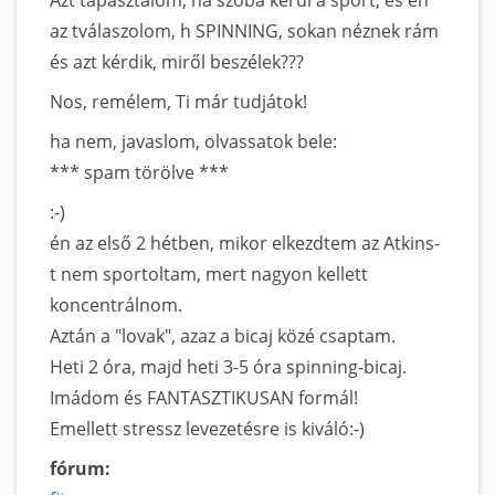
az tválaszolom, h SPINNING, sokan néznek rám
és azt kérdik, miről beszélek???
Nos, remélem, Ti már tudjátok!
ha nem, javaslom, olvassatok bele:
*** spam törölve ***
:-)
én az első 2 hétben, mikor elkezdtem az Atkins-
t nem sportoltam, mert nagyon kellett
koncentrálnom.
Aztán a "lovak", azaz a bicaj közé csaptam.
Heti 2 óra, majd heti 3-5 óra spinning-bicaj.
Imádom és FANTASZTIKUSAN formál!
Emellett stressz levezetésre is kiváló:-)
fórum: