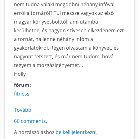
nem tudna valaki megdobni néhány infóval
erről a tornáról? Túl messze vagyok az első
magyar könyvesbolttól, ami utamba
kerülhetne, és nagyon szívesen elkezdeném ezt
a tornát, ha lenne néhány infóm a
gyakorlatokról. Régen olvastam a könyvet, és
nagyont tetszett, és már nem tudom, hová
tegyem a mozgásigényemet...
Holly
fórum:
fitness
Tovább
a
Segítség
66 comments
Callanetics
A hozzászóláshoz
be kell jelentkezni
ügyben