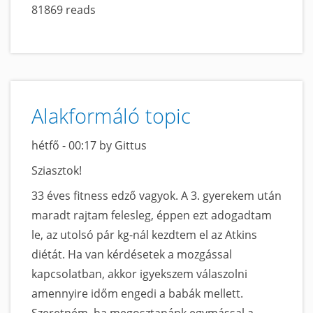
81869 reads
című
tartalomra
Alakformáló topic
hétfő - 00:17 by Gittus
Sziasztok!
33 éves fitness edző vagyok. A 3. gyerekem után
maradt rajtam felesleg, éppen ezt adogadtam
le, az utolsó pár kg-nál kezdtem el az Atkins
diétát. Ha van kérdésetek a mozgással
kapcsolatban, akkor igyekszem válaszolni
amennyire időm engedi a babák mellett.
Szeretném, ha megosztanánk egymással a