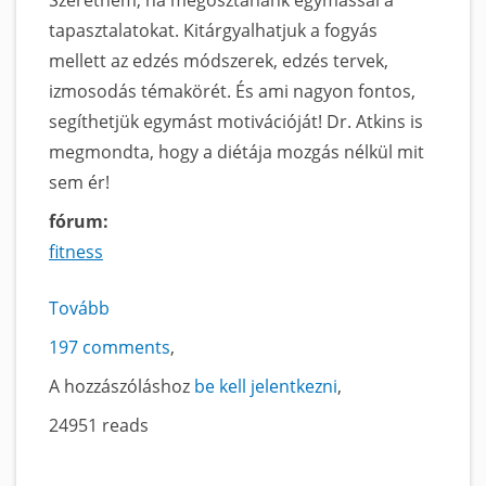
tapasztalatokat. Kitárgyalhatjuk a fogyás
mellett az edzés módszerek, edzés tervek,
izmosodás témakörét. És ami nagyon fontos,
segíthetjük egymást motivációját! Dr. Atkins is
megmondta, hogy a diétája mozgás nélkül mit
sem ér!
fórum:
fitness
Tovább
a
Alakformáló
197 comments
topic
A hozzászóláshoz
be kell jelentkezni
című
24951 reads
tartalomra