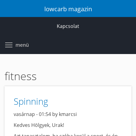
Ugrás
lowcarb magazin
a
tartalomra
Kapcsolat
Toggle menu visibility
menü
fitness
Spinning
vasárnap - 01:54 by kmarcsi
Kedves Hölgyek, Urak!
Azt tapasztalom, ha szóba kerül a sport, és én