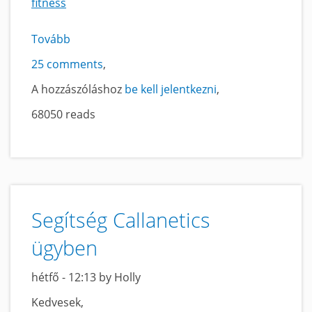
fitness
Tovább
a
Spinning
25 comments
című
A hozzászóláshoz
be kell jelentkezni
tartalomra
68050 reads
Segítség Callanetics
ügyben
hétfő - 12:13 by Holly
Kedvesek,