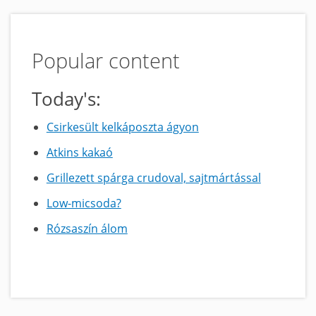
Popular content
Today's:
Csirkesült kelkáposzta ágyon
Atkins kakaó
Grillezett spárga crudoval, sajtmártással
Low-micsoda?
Rózsaszín álom