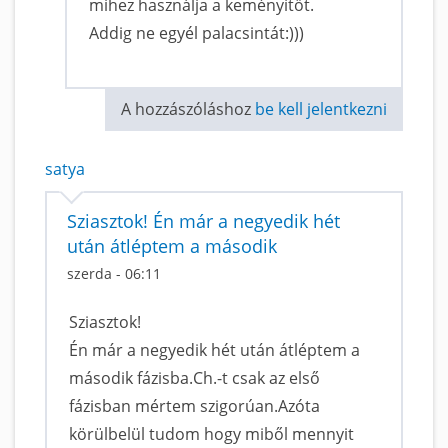
mihez használja a keményítőt.
Addig ne egyél palacsintát:)))
A hozzászóláshoz
be kell jelentkezni
satya
Sziasztok! Én már a negyedik hét
után átléptem a második
szerda - 06:11
Sziasztok!
Én már a negyedik hét után átléptem a
második fázisba.Ch.-t csak az első
fázisban mértem szigorúan.Azóta
körülbelül tudom hogy miből mennyit