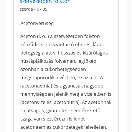
szervezetben folyton
szerda - 07:35
Acetonvérüség
Aceton (l. o. ) a szervezetben folyton
képződik s hosszantartó éhezés, lázas
betegség alatt v. hosszas és kizárólagos
hústáplálkozás folyamán, legfőkép
azonban a cukorbetegségben
megszaporodik a vérben, ez az ú. n. A.
(acetonaemia) és ugyancsak nagyobb
mennyiségben jelenik meg a vizeletben is
(acetonvizelés, acetonuria). Az acetonnak
sajátságos, gyümölcsre emlékeztető
szaga van s ezt érezni is lehet
acetonaemiás cukorbetegek lehelletén.