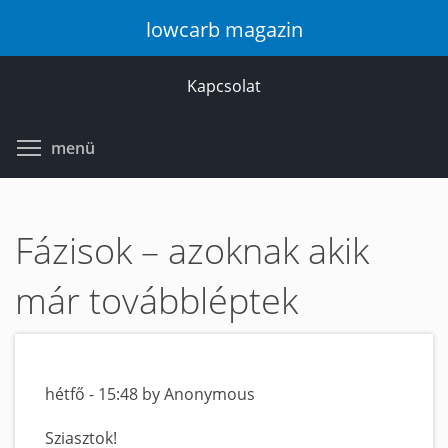
Ugrás
lowcarb magazin
a
tartalomra
Kapcsolat
Toggle menu visibility
menü
Fázisok – azoknak akik
már továbbléptek
hétfő - 15:48 by Anonymous
Sziasztok!