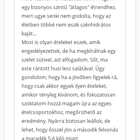
egy bizonyos szintű "átlagos" étrendhez,
mert ugye senki nem godolta, hogy az
életben többé nem eszik szénhidrátos
kaját...
Most is olyan ételeket eszek, amik
engedélyezettek, de ha megkínálnak egy
szelet sütivel, azt elfogadom. Sőt, ma
este rántott husi lesz salátával. Úgy
gondolom, hogy ha a jövőben figyelek rá,
hogy csak akkor egyek ilyen ételeket,
amikor tényleg kívánom, és fokozatosan
szoktatom hozzá magam újra az egyes
ételcsoportokhoz, megőrizhető az
eredmény. Nyárra biztosan leállok, de
lehet, hogy ősszel jön a második felvonás
a maradék 5-6 kiló miatt.