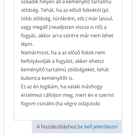
sokadik helyen áll a keményítő tartalmú
zöldség. Tehát, ha az előző fokoktól (pl.
több zöldség, túrókrém, stb.) már lassul,
vagy megáll (neadjisten vissza is nő) a
fogyás, akkor arra szintre már nem lehet
lépni.
Namármost, ha a az előző fokok nem
befolyásolják a fogyást, akkor ehetsz
keményítő tartalmú zöldségeket, tehát
kukorica keményítőt is.
Ez az én logikám, ha valaki máshogy
értelmezi cáfoljon meg, mert én e szerint
fogom csinálni (ha végre odajutok)
A hozzászóláshoz
be kell jelentkezni