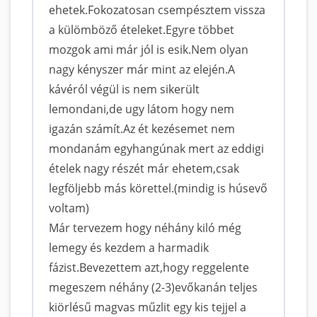
ehetek.Fokozatosan csempésztem vissza
a külömböző ételeket.Egyre többet
mozgok ami már jól is esik.Nem olyan
nagy kényszer már mint az elején.A
kávéról végül is nem sikerült
lemondani,de ugy látom hogy nem
igazán számít.Az ét kezésemet nem
mondanám egyhangúnak mert az eddigi
ételek nagy részét már ehetem,csak
legföljebb más körettel.(mindig is húsevő
voltam)
Már tervezem hogy néhány kiló még
lemegy és kezdem a harmadik
fázist.Bevezettem azt,hogy reggelente
megeszem néhány (2-3)evőkanán teljes
kiörlésű magvas műzlit egy kis tejjel a