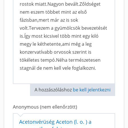
rostok miatt.Nagyon bevált.Zőldséget
nem eszem többet mint az első
fázisban,mert már az is sok
volt.Tervezem a gyümölcsök bevezetését
is.Így most kicsivel több mint egy kiló
megy le kéthetente,ami még a leg
konzervatívabb orvosok szerint is
tökéletes tempó.Néha természetesen
stagnál de nem kell vele foglalkozni.
A hozzászóláshoz
be kell jelentkezni
Anonymous (nem ellenőrzött)
Acetonvérüség Aceton (l. o. ) a