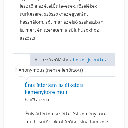
lesz tőle az étel.És levesek, főzelékek
sűrítésére, szószokhez egyaránt
használom. sőt már az első szakaszban
is, mert én szeretem a sült húsokhoz
aszószt.
A hozzászóláshoz
be kell jelentkezni
Anonymous (nem ellenőrzött)
Énis áttértem az étketési
keményítőre múlt
hétfő - 15:00
Énis áttértem az étketési keményítőre
múlt csütörtöktől.Azóta csináltam vele