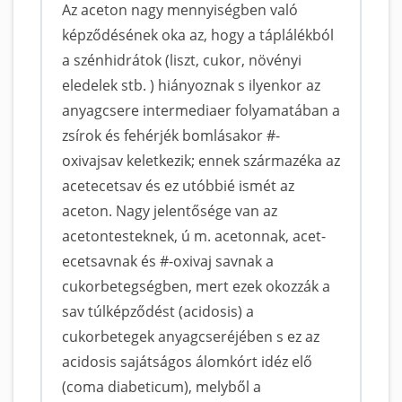
Az aceton nagy mennyiségben való
képződésének oka az, hogy a táplálékból
a szénhidrátok (liszt, cukor, növényi
eledelek stb. ) hiányoznak s ilyenkor az
anyagcsere intermediaer folyamatában a
zsírok és fehérjék bomlásakor #-
oxivajsav keletkezik; ennek származéka az
acetecetsav és ez utóbbié ismét az
aceton. Nagy jelentősége van az
acetontesteknek, ú m. acetonnak, acet-
ecetsavnak és #-oxivaj savnak a
cukorbetegségben, mert ezek okozzák a
sav túlképződést (acidosis) a
cukorbetegek anyagcseréjében s ez az
acidosis sajátságos álomkórt idéz elő
(coma diabeticum), melyből a