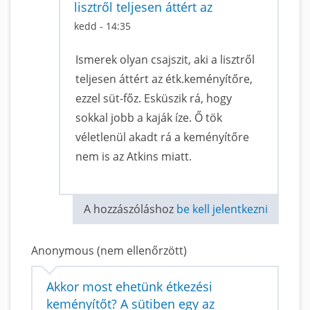
lisztről teljesen áttért az
kedd - 14:35
Ismerek olyan csajszit, aki a lisztről
teljesen áttért az étk.keményítőre,
ezzel süt-főz. Esküszik rá, hogy
sokkal jobb a kaják íze. Ő tök
véletlenül akadt rá a keményítőre
nem is az Atkins miatt.
A hozzászóláshoz
be kell jelentkezni
Anonymous (nem ellenőrzött)
Akkor most ehetünk étkezési
keményítőt? A sütiben egy az