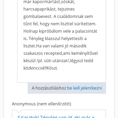
már kapormártást,sóskát,
harcsapaprikást, tejszines
gombalaevest. A családomnak sem
tűnt fel, hogy nem liszttel sürítettem.
Holnap kipróbálom vele a palacsintát
is. Tényleg klasszul helyettesíti a
lisztet.Ha van valami jó második
szakaszos recepted,ami keményítővel
készül /pl. süti utánzat/,légyszí tedd
közkinccsé!!Köszi.
A hozzászóláshoz
be kell jelentkezni
Anonymous (nem ellenőrzött)
Sziasztok! Tényleg van itt aki már a