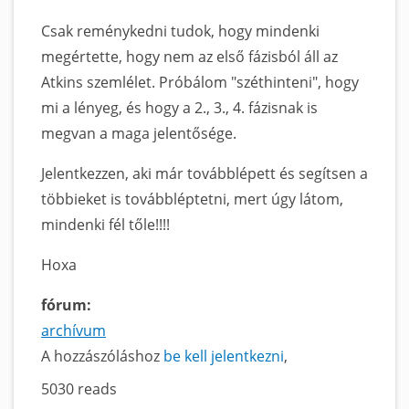
Csak reménykedni tudok, hogy mindenki
megértette, hogy nem az első fázisból áll az
Atkins szemlélet. Próbálom "széthinteni", hogy
mi a lényeg, és hogy a 2., 3., 4. fázisnak is
megvan a maga jelentősége.
Jelentkezzen, aki már továbblépett és segítsen a
többieket is továbbléptetni, mert úgy látom,
mindenki fél tőle!!!!
Hoxa
fórum:
archívum
A hozzászóláshoz
be kell jelentkezni
5030 reads