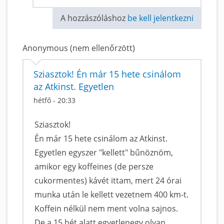
A hozzászóláshoz
be kell jelentkezni
Anonymous (nem ellenőrzött)
Sziasztok! Én már 15 hete csinálom
az Atkinst. Egyetlen
hétfő - 20:33
Sziasztok!
Én már 15 hete csinálom az Atkinst.
Egyetlen egyszer "kellett" bűnöznöm,
amikor egy koffeines (de persze
cukormentes) kávét ittam, mert 24 órai
munka után le kellett vezetnem 400 km-t.
Koffein nélkül nem ment volna sajnos.
De a 15 hét alatt egyetlenegy olyan