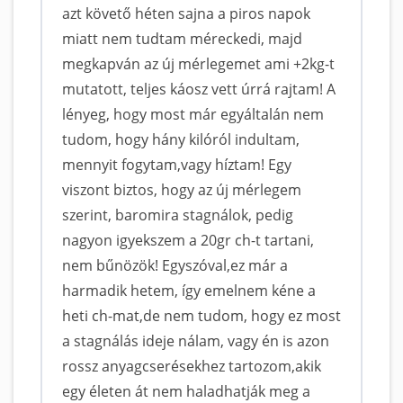
azt követő héten sajna a piros napok
miatt nem tudtam méreckedi, majd
megkapván az új mérlegemet ami +2kg-t
mutatott, teljes káosz vett úrrá rajtam! A
lényeg, hogy most már egyáltalán nem
tudom, hogy hány kilóról indultam,
mennyit fogytam,vagy híztam! Egy
viszont biztos, hogy az új mérlegem
szerint, baromira stagnálok, pedig
nagyon igyekszem a 20gr ch-t tartani,
nem bűnözök! Egyszóval,ez már a
harmadik hetem, így emelnem kéne a
heti ch-mat,de nem tudom, hogy ez most
a stagnálás ideje nálam, vagy én is azon
rossz anyagcserésekhez tartozom,akik
egy életen át nem haladhatják meg a