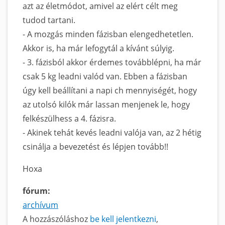
azt az életmódot, amivel az elért célt meg
tudod tartani.
- A mozgás minden fázisban elengedhetetlen.
Akkor is, ha már lefogytál a kívánt súlyig.
- 3. fázisból akkor érdemes továbblépni, ha már
csak 5 kg leadni valód van. Ebben a fázisban
úgy kell beállítani a napi ch mennyiségét, hogy
az utolsó kilók már lassan menjenek le, hogy
felkészülhess a 4. fázisra.
- Akinek tehát kevés leadni valója van, az 2 hétig
csinálja a bevezetést és lépjen tovább!!
Hoxa
fórum:
archívum
A hozzászóláshoz
be kell jelentkezni