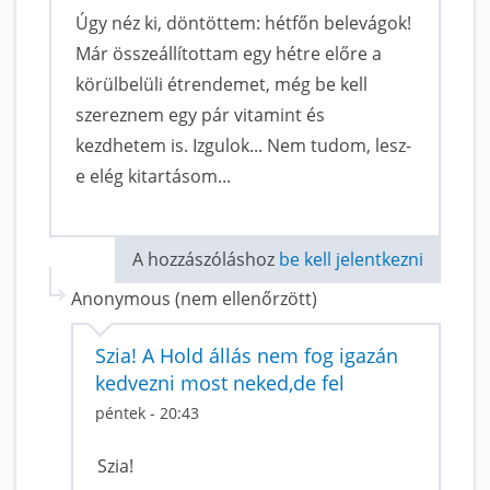
Úgy néz ki, döntöttem: hétfőn belevágok!
Már összeállítottam egy hétre előre a
körülbelüli étrendemet, még be kell
szereznem egy pár vitamint és
kezdhetem is. Izgulok... Nem tudom, lesz-
e elég kitartásom...
A hozzászóláshoz
be kell jelentkezni
Anonymous (nem ellenőrzött)
Szia! A Hold állás nem fog igazán
kedvezni most neked,de fel
péntek - 20:43
Szia!