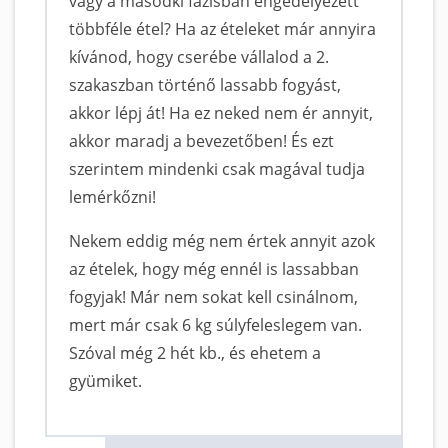
vagy a másodki fázisban engedélyezett
többféle étel? Ha az ételeket már annyira
kívánod, hogy cserébe vállalod a 2.
szakaszban történő lassabb fogyást,
akkor lépj át! Ha ez neked nem ér annyit,
akkor maradj a bevezetőben! És ezt
szerintem mindenki csak magával tudja
lemérkőzni!
Nekem eddig még nem értek annyit azok
az ételek, hogy még ennél is lassabban
fogyjak! Már nem sokat kell csinálnom,
mert már csak 6 kg súlyfeleslegem van.
Szóval még 2 hét kb., és ehetem a
gyümiket.