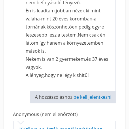
nem befolyásoló tényező.
Én is leadtam,jobban nézek ki mint
valaha-mint 20 éves koromban-a
tornának köszönhetően pedig egyre
feszesebb lesz a testem.Nem csak én
látom így,hanem a környezetemben
mások is.
Nekem is van 2 gyermekem,és 37 éves
vagyok.
A lényeg,hogy ne légy kishitű!
A hozzászóláshoz
be kell jelentkezni
Anonymous (nem ellenőrzött)