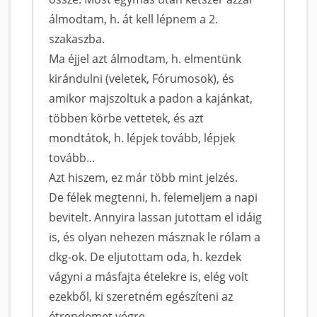
álmodtam, h. át kell lépnem a 2.
szakaszba.
Ma éjjel azt álmodtam, h. elmentünk
kirándulni (veletek, Fórumosok), és
amikor majszoltuk a padon a kajánkat,
többen körbe vettetek, és azt
mondtátok, h. lépjek tovább, lépjek
tovább...
Azt hiszem, ez már több mint jelzés.
De félek megtenni, h. felemeljem a napi
bevitelt. Annyira lassan jutottam el idáig
is, és olyan nehezen másznak le rólam a
dkg-ok. De eljutottam oda, h. kezdek
vágyni a másfajta ételekre is, elég volt
ezekből, ki szeretném egészíteni az
étrendemet végre.