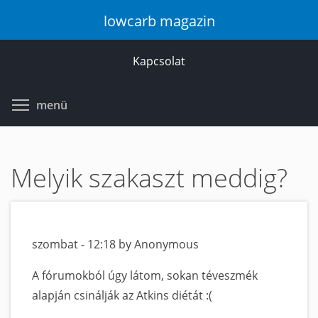
Ugrás
lowcarb magazin
a
tartalomra
Kapcsolat
Toggle menu visibility
menü
Melyik szakaszt meddig?
szombat - 12:18 by Anonymous
A fórumokból úgy látom, sokan téveszmék
alapján csinálják az Atkins diétát :(