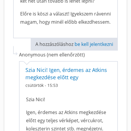
két hét után tovább is lehet lépni?
Előre is köszi a választ! Igyekszem rávenni
magam, hogy minél előbb elkezdhessem.
A hozzászóláshoz
be kell jelentkezni
Anonymous (nem ellenőrzött)
Szia Nici! Igen, érdemes az Atkins
megkezdése előtt egy
csütörtök - 15:53
Szia Nici!
Igen, érdemes az Atkins megkezdése
előtt egy teljes vérképet, vércukrot,
koleszterin szintet stb. megnézetni.