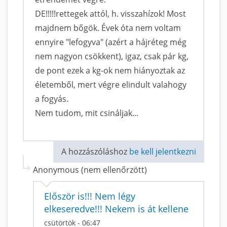
DE!!!!!rettegek attól, h. visszahízok! Most
majdnem bőgök. Évek óta nem voltam
ennyire "lefogyva" (azért a hájréteg még
nem nagyon csökkent), igaz, csak pár kg,
de pont ezek a kg-ok nem hiányoztak az
életemből, mert végre elindult valahogy
a fogyás.
Nem tudom, mit csináljak...
A hozzászóláshoz
be kell jelentkezni
Anonymous (nem ellenőrzött)
Először is!!! Nem légy
elkeseredve!!! Nekem is át kellene
csütörtök - 06:47