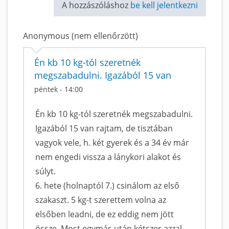
A hozzászóláshoz
be kell jelentkezni
Anonymous (nem ellenőrzött)
Én kb 10 kg-tól szeretnék
megszabadulni. Igazából 15 van
péntek - 14:00
Én kb 10 kg-tól szeretnék megszabadulni.
Igazából 15 van rajtam, de tisztában
vagyok vele, h. két gyerek és a 34 év már
nem engedi vissza a lánykori alakot és
súlyt.
6. hete (holnaptól 7.) csinálom az első
szakaszt. 5 kg-t szerettem volna az
elsőben leadni, de ez eddig nem jött
össze. Most egymás után kétszer azzal