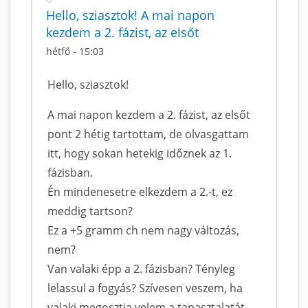
Hello, sziasztok! A mai napon
kezdem a 2. fázist, az elsőt
hétfő - 15:03
Hello, sziasztok!
A mai napon kezdem a 2. fázist, az elsőt
pont 2 hétig tartottam, de olvasgattam
itt, hogy sokan hetekig időznek az 1.
fázisban.
Én mindenesetre elkezdem a 2.-t, ez
meddig tartson?
Ez a +5 gramm ch nem nagy változás,
nem?
Van valaki épp a 2. fázisban? Tényleg
lelassul a fogyás? Szívesen veszem, ha
valaki megosztja velem a tapasztalatát...