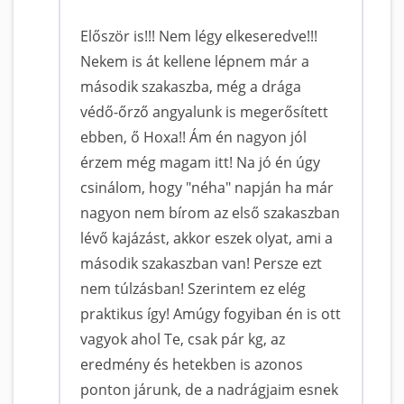
Először is!!! Nem légy elkeseredve!!!
Nekem is át kellene lépnem már a
második szakaszba, még a drága
védő-őrző angyalunk is megerősített
ebben, ő Hoxa!! Ám én nagyon jól
érzem még magam itt! Na jó én úgy
csinálom, hogy "néha" napján ha már
nagyon nem bírom az első szakaszban
lévő kajázást, akkor eszek olyat, ami a
második szakaszban van! Persze ezt
nem túlzásban! Szerintem ez elég
praktikus így! Amúgy fogyiban én is ott
vagyok ahol Te, csak pár kg, az
eredmény és hetekben is azonos
ponton járunk, de a nadrágjaim esnek