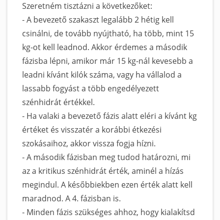
Szeretném tisztázni a következőket:
- A bevezető szakaszt legalább 2 hétig kell
csinálni, de tovább nyújtható, ha több, mint 15
kg-ot kell leadnod. Akkor érdemes a második
fázisba lépni, amikor már 15 kg-nál kevesebb a
leadni kívánt kilók száma, vagy ha vállalod a
lassabb fogyást a több engedélyezett
szénhidrát értékkel.
- Ha valaki a bevezető fázis alatt eléri a kívánt kg
értéket és visszatér a korábbi étkezési
szokásaihoz, akkor vissza fogja hízni.
- A második fázisban meg tudod határozni, mi
az a kritikus szénhidrát érték, aminél a hízás
megindul. A későbbiekben ezen érték alatt kell
maradnod. A 4. fázisban is.
- Minden fázis szükséges ahhoz, hogy kialakítsd