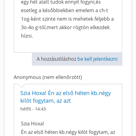
egy hét alatt tudok ennyit fogyni,és
esetleg a későbbiekben emelem a ch-t
1og-ként szinte nem is mehetek feljebb a
3o-4o g-tól,mert akkor rögtön elkezdek
hízni.
A hozzászóláshoz
be kell jelentkezni
Anonymous (nem ellenőrzött)
Szia Hoxa! Én az első héten kb.négy
kilót fogytam, az azt
hétfő - 14:43
Szia Hoxa!
Én az első héten kb.négy kilót fogytam, az