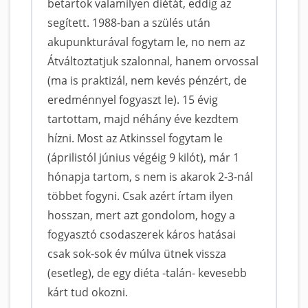
betartok valamilyen diétát, eddig az
segített. 1988-ban a szülés után
akupunkturával fogytam le, no nem az
Átváltoztatjuk szalonnal, hanem orvossal
(ma is praktizál, nem kevés pénzért, de
eredménnyel fogyaszt le). 15 évig
tartottam, majd néhány éve kezdtem
hízni. Most az Atkinssel fogytam le
(áprilistól június végéig 9 kilót), már 1
hónapja tartom, s nem is akarok 2-3-nál
többet fogyni. Csak azért írtam ilyen
hosszan, mert azt gondolom, hogy a
fogyasztó csodaszerek káros hatásai
csak sok-sok év múlva ütnek vissza
(esetleg), de egy diéta -talán- kevesebb
kárt tud okozni.