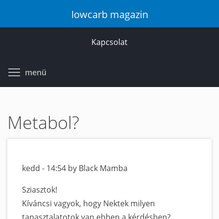
Ugrás
lowcarb magazin
a
tartalomra
Kapcsolat
Toggle menu visibility
menü
Metabol?
kedd - 14:54 by Black Mamba
Sziasztok!
Kíváncsi vagyok, hogy Nektek milyen
tapasztalatotok van ebben a kérdésben?