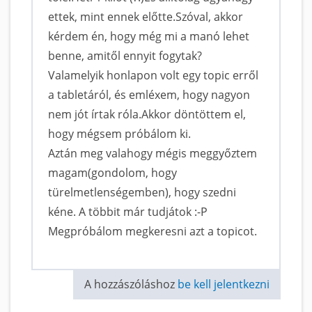
ettek, mint ennek előtte.Szóval, akkor
kérdem én, hogy még mi a manó lehet
benne, amitől ennyit fogytak?
Valamelyik honlapon volt egy topic erről
a tabletáról, és emléxem, hogy nagyon
nem jót írtak róla.Akkor döntöttem el,
hogy mégsem próbálom ki.
Aztán meg valahogy mégis meggyőztem
magam(gondolom, hogy
türelmetlenségemben), hogy szedni
kéne. A többit már tudjátok :-P
Megpróbálom megkeresni azt a topicot.
A hozzászóláshoz
be kell jelentkezni