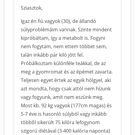
Sziasztok,
Igaz én fiú vagyok (30), de állandó
súlyproblémáim vannak. Szinte mindent
kipróbáltam, így a metabolt is. Fogyni
nem fogytam, nem ettem többet sem,
talán inkább pár kiló jött fel.
Próbálkoztam különféle teákkal, de az
meg a gyomromat és az épémet zavarta.
Teljesen egyet értek az egyik hölgyel, aki
azt mondta, hogy csak attól nem hízunk
vagy fogyunk, amit nem eszünk meg.
Most kb. 92 kg vagyok (177cm magas) és
5-7 éve is hasonló súlyból vagy inkább
többől sikerült 75 kilóra lefogynom
szigorú diétával (3-400 kalória naponta)