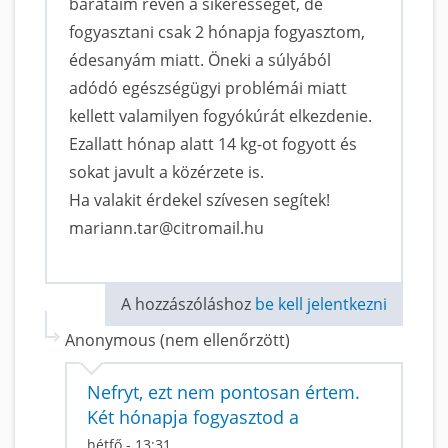
barátaim révén a sikerességét, de
fogyasztani csak 2 hónapja fogyasztom,
édesanyám miatt. Öneki a súlyából
adódó egészségügyi problémái miatt
kellett valamilyen fogyókúrát elkezdenie.
Ezallatt hónap alatt 14 kg-ot fogyott és
sokat javult a közérzete is.
Ha valakit érdekel szívesen segítek!
mariann.tar@citromail.hu
A hozzászóláshoz
be kell jelentkezni
Anonymous (nem ellenőrzött)
Nefryt, ezt nem pontosan értem.
Két hónapja fogyasztod a
hétfő - 13:31