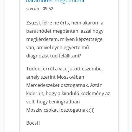
barátnődet megbántani
szerda - 09:52
Zsuzsi, félre ne érts, nem akarom a
barátnődet megbántani azzal hogy
megkérdezem, milyen képzettsége
van, amivel ilyen egyértelmű
diagnózist tud felállítani?
Tudod, erről a vicc jutott eszembe,
amely szerint Moszkvában
Mercédeszeket osztogatnak. Aztán
kiderült, hogy a kiinduló közlemény az
volt, hogy Leningrádban
Moszkvicsokat fosztogatnak :)))
Bocsi !