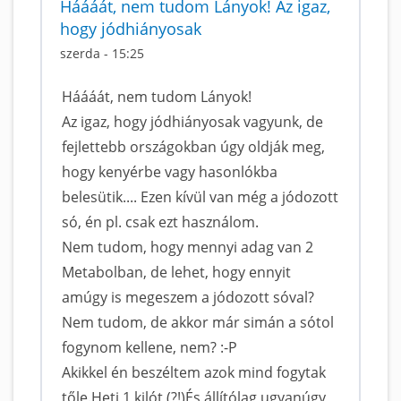
Háááát, nem tudom Lányok! Az igaz,
hogy jódhiányosak
szerda - 15:25
Háááát, nem tudom Lányok!
Az igaz, hogy jódhiányosak vagyunk, de
fejlettebb országokban úgy oldják meg,
hogy kenyérbe vagy hasonlókba
belesütik.... Ezen kívül van még a jódozott
só, én pl. csak ezt használom.
Nem tudom, hogy mennyi adag van 2
Metabolban, de lehet, hogy ennyit
amúgy is megeszem a jódozott sóval?
Nem tudom, de akkor már simán a sótol
fogynom kellene, nem? :-P
Akikkel én beszéltem azok mind fogytak
tőle.Heti 1 kilót (?!)És állítólag ugyanúgy