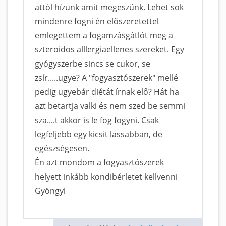
attól hízunk amit megeszünk. Lehet sok
mindenre fogni én előszeretettel
emlegettem a fogamzásgátlót meg a
szteroidos alllergiaellenes szereket. Egy
gyógyszerbe sincs se cukor, se
zsír.....ugye? A "fogyasztószerek" mellé
pedig ugyebár diétát írnak elő? Hát ha
azt betartja valki és nem szed be semmi
sza....t akkor is le fog fogyni. Csak
legfeljebb egy kicsit lassabban, de
egészségesen.
Én azt mondom a fogyasztószerek
helyett inkább kondibérletet kellvenni
Gyöngyi