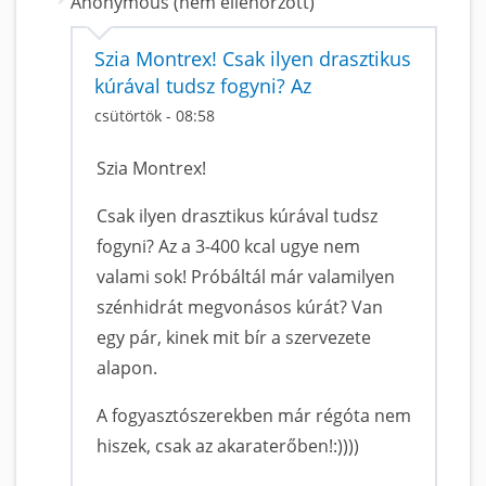
Anonymous (nem ellenőrzött)
Szia Montrex! Csak ilyen drasztikus
kúrával tudsz fogyni? Az
csütörtök - 08:58
Szia Montrex!
Csak ilyen drasztikus kúrával tudsz
fogyni? Az a 3-400 kcal ugye nem
valami sok! Próbáltál már valamilyen
szénhidrát megvonásos kúrát? Van
egy pár, kinek mit bír a szervezete
alapon.
A fogyasztószerekben már régóta nem
hiszek, csak az akaraterőben!:))))