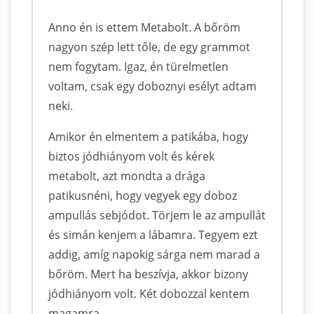
Anno én is ettem Metabolt. A bőröm
nagyon szép lett tőle, de egy grammot
nem fogytam. Igaz, én türelmetlen
voltam, csak egy doboznyi esélyt adtam
neki.
Amikor én elmentem a patikába, hogy
biztos jódhiányom volt és kérek
metabolt, azt mondta a drága
patikusnéni, hogy vegyek egy doboz
ampullás sebjódot. Törjem le az ampullát
és simán kenjem a lábamra. Tegyem ezt
addig, amíg napokig sárga nem marad a
bőröm. Mert ha beszívja, akkor bizony
jódhiányom volt. Két dobozzal kentem
magamra.