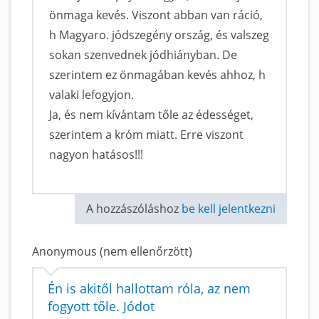
önmaga kevés. Viszont abban van ráció,
h Magyaro. jódszegény ország, és valszeg
sokan szenvednek jódhiányban. De
szerintem ez önmagában kevés ahhoz, h
valaki lefogyjon.
Ja, és nem kívántam tőle az édességet,
szerintem a króm miatt. Erre viszont
nagyon hatásos!!!
A hozzászóláshoz
be kell jelentkezni
Anonymous (nem ellenőrzött)
Én is akitől hallottam róla, az nem
fogyott tőle. Jódot