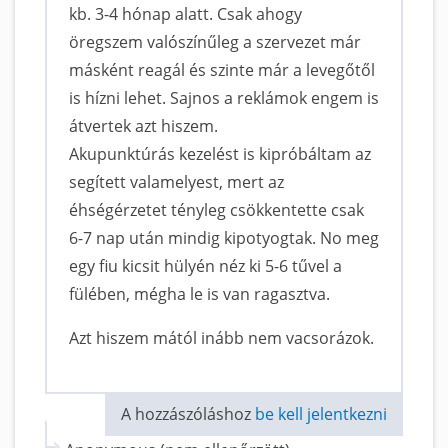
kb. 3-4 hónap alatt. Csak ahogy
öregszem valószínűleg a szervezet már
másként reagál és szinte már a levegőtől
is hízni lehet. Sajnos a reklámok engem is
átvertek azt hiszem.
Akupunktúrás kezelést is kipróbáltam az
segített valamelyest, mert az
éhségérzetet tényleg csökkentette csak
6-7 nap után mindig kipotyogtak. No meg
egy fiu kicsit hülyén néz ki 5-6 tűvel a
fülében, mégha le is van ragasztva.
Azt hiszem mától inább nem vacsorázok.
A hozzászóláshoz
be kell jelentkezni