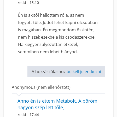
kedd - 15:10
Én is akitől hallottam róla, az nem
fogyott tőle. Jódot lehet kapni olcsóbban
is magában. Én megmondom őszintén,
nem hiszek ezekbe a kis csodaszerekbe.
Ha kiegyensúlyozottan étkezel,
semmiben nem lehet hiányod.
A hozzászóláshoz
be kell jelentkezni
Anonymous (nem ellenőrzött)
Anno én is ettem Metabolt. A bőröm
nagyon szép lett tőle,
kedd - 17:44