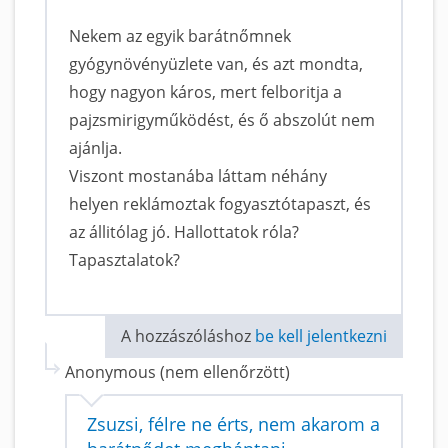
Nekem az egyik barátnőmnek
gyógynövényüzlete van, és azt mondta,
hogy nagyon káros, mert felboritja a
pajzsmirigyműködést, és ő abszolút nem
ajánlja.
Viszont mostanába láttam néhány
helyen reklámoztak fogyasztótapaszt, és
az állitólag jó. Hallottatok róla?
Tapasztalatok?
A hozzászóláshoz
be kell jelentkezni
Anonymous (nem ellenőrzött)
Zsuzsi, félre ne érts, nem akarom a