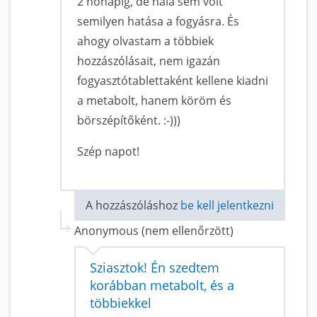
2 hónapig, de nála sem volt
semilyen hatása a fogyásra. És
ahogy olvastam a többiek
hozzászólásait, nem igazán
fogyasztótablettaként kellene kiadni
a metabolt, hanem köröm és
börszépítőként. :-)))
Szép napot!
A hozzászóláshoz
be kell jelentkezni
Anonymous (nem ellenőrzött)
Sziasztok! Én szedtem
korábban metabolt, és a
többiekkel