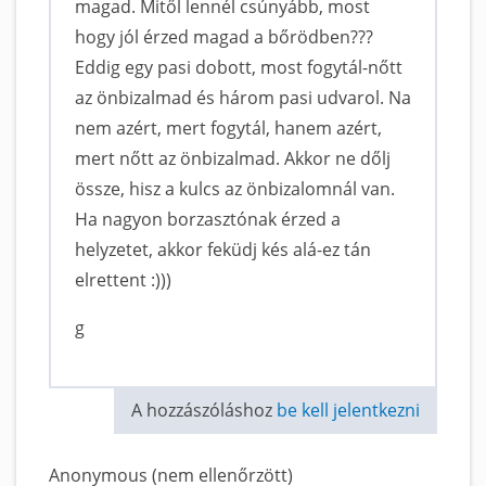
magad. Mitől lennél csúnyább, most
hogy jól érzed magad a bőrödben???
Eddig egy pasi dobott, most fogytál-nőtt
az önbizalmad és három pasi udvarol. Na
nem azért, mert fogytál, hanem azért,
mert nőtt az önbizalmad. Akkor ne dőlj
össze, hisz a kulcs az önbizalomnál van.
Ha nagyon borzasztónak érzed a
helyzetet, akkor feküdj kés alá-ez tán
elrettent :)))
g
A hozzászóláshoz
be kell jelentkezni
Anonymous (nem ellenőrzött)