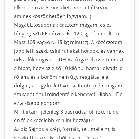
Elkezdtem az Atkins diéta szerint étkezni,
aminek köszönhetően fogytam. :)
Magabiztosabbnak éreztem magam, és ez
tényleg SZUPER érzés! Én 120 kg-ról indultam.
Most 105 vagyok. (15 kg minusz). A közérzetem
jobb lett, szexi, csini ruhákat hordok, és vannak
udvarlók dögivel.... DE! Való igaz elkövettem azt
a hibát, hogy az első 10 kiló túl hamar olvadt le
rólam, és a bőrőm nem úgy reagálta le a
dolgot, ahogy kellett volna. Kentem én magam
szakadatlanul mindenféle kencével. Hiába... De
ez a kisebb gondom.
Mint írtam, jelenleg 3 pasi udvarol nekem, de
én félek közelebb kerülni hozzájuk.
Az ok: Sajnos a szép, formás, telt melleim, is
veszítettek a súlyukból, és "puhácska",