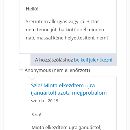
Helló!
Szerintem allergiás vagy rá. Biztos
nem tenne jót, ha kiütődnél minden
nap, mással kéne helyettesíteni, nem?
A hozzászóláshoz
be kell jelentkezni
Anonymous (nem ellenőrzött)
Szia! Miota elkezdtem ujra
(januártol) azota megprobálom
szerda - 20:19
Szia!
Miota elkezdtem ujra (januártol)