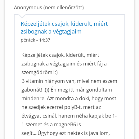
Anonymous (nem ellenőrzött)
Képzeljétek csajok, kiderült, miért
zsibognak a végtagjaim
péntek - 14:37
Képzeljétek csajok, kiderült, miért
zsibognak a végtagjaim és miért fáj a
szemgödröm! :)
B vitamin hiányom van, mivel nem eszem
gabonát! :))) Én meg itt már gondoltam
mindenre. Azt mondta a doki, hogy most
ne szedjek ezerrel polyB-t, mert az
étvágyat csinál, hanem néha kapjak be 1-
1 szemet és a magneB6 is
segít....Úgyhogy ezt nektek is javallom,