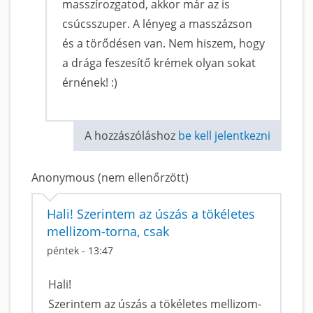
masszírozgatod, akkor már az is
csúcsszuper. A lényeg a masszázson
és a törődésen van. Nem hiszem, hogy
a drága feszesítő krémek olyan sokat
érnének! :)
A hozzászóláshoz
be kell jelentkezni
Anonymous (nem ellenőrzött)
Hali! Szerintem az úszás a tökéletes
mellizom-torna, csak
péntek - 13:47
Hali!
Szerintem az úszás a tökéletes mellizom-