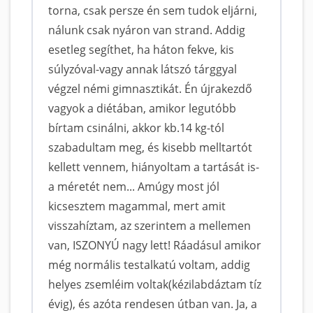
torna, csak persze én sem tudok eljárni,
nálunk csak nyáron van strand. Addig
esetleg segíthet, ha háton fekve, kis
súlyzóval-vagy annak látszó tárggyal
végzel némi gimnasztikát. Én újrakezdő
vagyok a diétában, amikor legutóbb
bírtam csinálni, akkor kb.14 kg-tól
szabadultam meg, és kisebb melltartót
kellett vennem, hiányoltam a tartását is-
a méretét nem... Amúgy most jól
kicsesztem magammal, mert amit
visszahíztam, az szerintem a mellemen
van, ISZONYÚ nagy lett! Ráadásul amikor
még normális testalkatú voltam, addig
helyes zsemléim voltak(kézilabdáztam tíz
évig), és azóta rendesen útban van. Ja, a