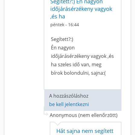
Segített?:) Én nagyon
időjárásérzékeny vagyok
,és ha
péntek - 16:44
Segített?:)
Én nagyon
időjárásérzékeny vagyok ,és
ha szeles idő van, meg
bírok bolondulni, sajna:(
A hozzászóláshoz
be kell jelentkezni
Anonymous (nem ellenőrzött)
Hát sajna nem segített