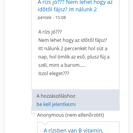
A rízs jó??? Nem lehet hogy az
időtől fájsz? itt nálunk 2
péntek - 15:08
A rízs jó???
Nem lehet hogy az időtől fájsz?
itt nálunk 2 percenkét hol süt a
nap, hol ömlik az eső, plusz fúj a
szél, mint a barom.....
Iszol eleget???
A hozzászóláshoz
be kell jelentkezni
Anonymous (nem ellenőrzött)
A rízsben van B vitamin,