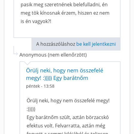
pasik meg szeretnének belefulladni, én
meg tök kínosnak érzem, hiszen ez nem
is én vagyok?!
A hozzászóláshoz
be kell jelentkezni
Anonymous (nem ellenőrzött)
Örülj neki, hogy nem összefelé
megy! :))))) Egy barátnőm
péntek - 13:58
Örülj neki, hogy nem összefelé megy!
:)))))
Egy barátnőm szült, aztán börzacskó
efektus volt. Felvarratta, aztán még
fogyott a semmi kilójából és teljesen