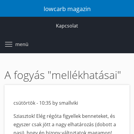
Ugrás
lowcarb magazin
a
tartalomra
Kapcsolat
Toggle menu visibility
menü
A fogyás "mellékhatásai"
csütörtök - 10:35 by smallviki
Sziasztok! Elég régóta figyellek benneteket, és
egyszer csak jött a nagy elhatározás (dobott a
pasi), hogy én bizony változtatok magamon!