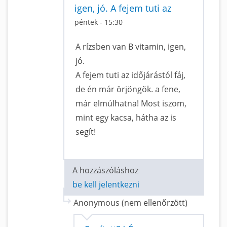
igen, jó. A fejem tuti az
péntek - 15:30
A rízsben van B vitamin, igen,
jó.
A fejem tuti az időjárástól fáj,
de én már örjöngök. a fene,
már elmúlhatna! Most iszom,
mint egy kacsa, hátha az is
segít!
A hozzászóláshoz
be kell jelentkezni
Anonymous (nem ellenőrzött)