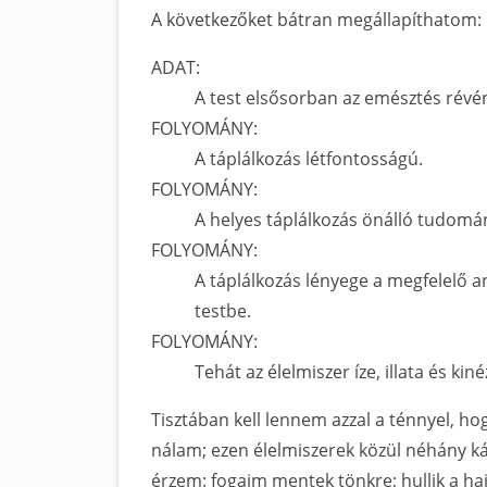
A következőket bátran megállapíthatom:
ADAT:
A test elsősorban az emésztés révén
FOLYOMÁNY:
A táplálkozás létfontosságú.
FOLYOMÁNY:
A helyes táplálkozás önálló tudomán
FOLYOMÁNY:
A táplálkozás lényege a megfelelő 
testbe.
FOLYOMÁNY:
Tehát az élelmiszer íze, illata és ki
Tisztában kell lennem azzal a ténnyel, ho
nálam; ezen élelmiszerek közül néhány k
érzem: fogaim mentek tönkre; hullik a h