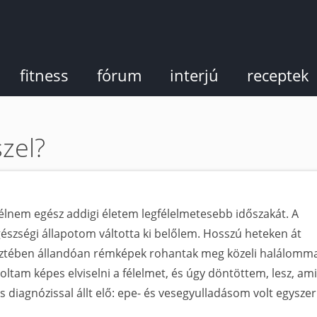
fitness
fórum
interjú
receptek
zel?
 élnem egész addigi életem legfélelmetesebb időszakát. A
zségi állapotom váltotta ki belőlem. Hosszú heteken át
keztében állandóan rémképek rohantak meg közeli halálomm
ltam képes elviselni a félelmet, és úgy döntöttem, lesz, ami
 diagnózissal állt elő: epe- és vesegyulladásom volt egyszer