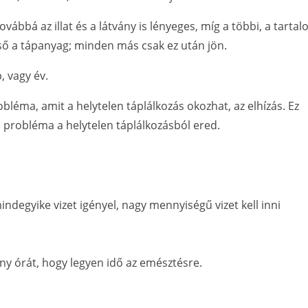
ovábbá az illat és a látvány is lényeges, míg a többi, a tartal
lső a tápanyag; minden más csak ez után jön.
, vagy év.
léma, amit a helytelen táplálkozás okozhat, az elhízás. Ez
probléma a helytelen táplálkozásból ered.
ndegyike vizet igényel, nagy mennyiségű vizet kell inni
ány órát, hogy legyen idő az emésztésre.