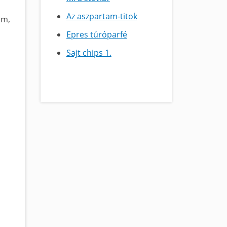
Az aszpartam-titok
om,
Epres túróparfé
Sajt chips 1.