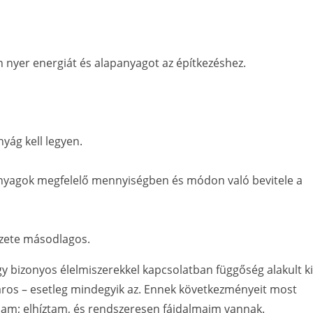
 nyer energiát és alapanyagot az építkezéshez.
yág kell legyen.
anyagok megfelelő mennyiségben és módon való bevitele a
nézete másodlagos.
gy bizonyos élelmiszerekkel kapcsolatban függőség alakult ki
áros – esetleg mindegyik az. Ennek következményeit most
ajam; elhíztam, és rendszeresen fájdalmaim vannak.