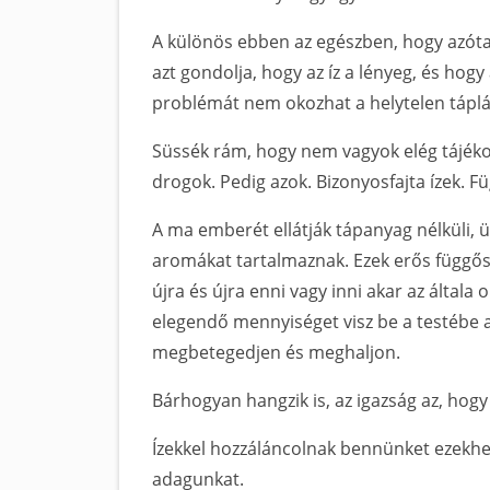
A különös ebben az egészben, hogy azóta
azt gondolja, hogy az íz a lényeg, és ho
problémát nem okozhat a helytelen táplá
Süssék rám, hogy nem vagyok elég tájéko
drogok. Pedig azok. Bizonyosfajta ízek. 
A ma emberét ellátják tápanyag nélküli, ür
aromákat tartalmaznak. Ezek erős függős
újra és újra enni vagy inni akar az általa 
elegendő mennyiséget visz be a testébe 
megbetegedjen és meghaljon.
Bárhogyan hangzik is, az igazság az, ho
Ízekkel hozzáláncolnak bennünket ezekhe
adagunkat.