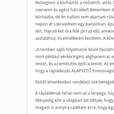
Rettegtem a kórháztól, a műtéttől, attól
szerveim és egész hátralévő életemben di
kórházba, de én hallani sem akartam ró
napon át szenvedtem egy panzióban, éjsz
lett. Hajnali két óra felé járt az idő, am
asztalához, és elmélkedni kezdtem. A köve
„A testben zajló folyamatok közül (leszá
mint például vérkeringés) alighanem az e
testet, és az emésztés építi a testet. Az 
hogy a táplálkozás ALAPVETŐ fontosságú
Ebből következően rendkívül sok betegség
A tápláléknak tehát nem az a lényege, hogy
Márpedig kint a világban azt állítják, hog
magam is annyira ráálltam erre, hogy egye