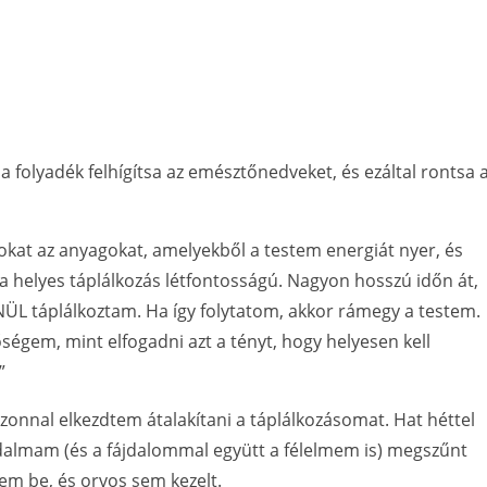
 a folyadék felhígítsa az emésztőnedveket, és ezáltal rontsa 
okat az anyagokat, amelyekből a testem energiát nyer, és
a helyes táplálkozás létfontosságú. Nagyon hosszú időn át,
L táplálkoztam. Ha így folytatom, akkor rámegy a testem.
égem, mint elfogadni azt a tényt, hogy helyesen kell
”
azonnal elkezdtem átalakítani a táplálkozásomat. Hat héttel
lmam (és a fájdalommal együtt a félelmem is) megszűnt
em be, és orvos sem kezelt.