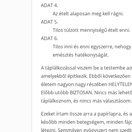
ADAT 4.
Az ételt alaposan meg kell rágni.
ADAT 5.
Tilos túlzott mennyiségű ételt enni.
ADAT 6.
Tilos inni és enni egyszerre, nehogy
emésztés hatékonyságát.
A táplálkozással viszem be a testembe az
amelyekből építkezik. Ebből következően 
életem nagyon nagy részében HELYTELENÜ
Előbb-utóbb BIZTOSAN. Nincs más lehetős
táplálkoznom, és nincs más választásom.
Ezeket írtam össze arra a papírlapra, és 
később minden betegségem, minden fájda
létezni. Semmilyen gyógyszert nem szedt