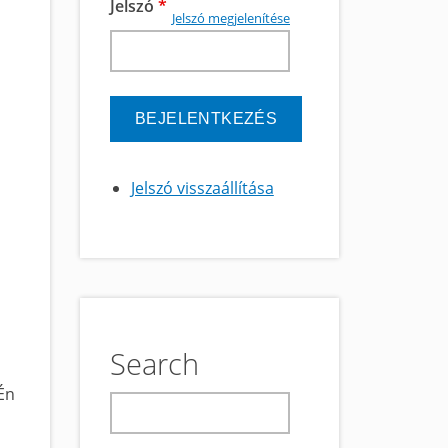
Jelszó
*
Jelszó megjelenítése
Jelszó visszaállítása
Search
 Én
keresés