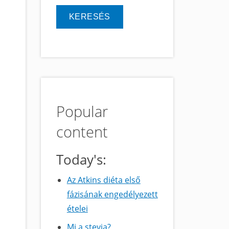
Popular
content
Today's:
Az Atkins diéta első
fázisának engedélyezett
ételei
Mi a stevia?