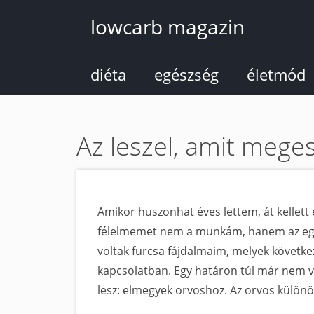
Ugrás
lowcarb magazin
a
tartalomra
diéta
egészség
életmód
Az leszel, amit meges
Amikor huszonhat éves lettem, át kellett
félelmemet nem a munkám, hanem az egés
voltak furcsa fájdalmaim, melyek követ
kapcsolatban. Egy határon túl már nem vo
lesz: elmegyek orvoshoz. Az orvos különös