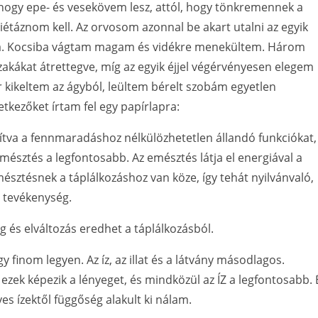
, hogy epe- és vesekövem lesz, attól, hogy tönkremennek a
étáznom kell. Az orvosom azonnal be akart utalni az egyik
la. Kocsiba vágtam magam és vidékre menekültem. Három
akákat átrettegve, míg az egyik éjjel végérvényesen elegem
ikor kikeltem az ágyból, leültem bérelt szobám egyetlen
tkezőket írtam fel egy papírlapra:
mítva a fennmaradáshoz nélkülözhetetlen állandó funkciókat,
mésztés a legfontosabb. Az emésztés látja el energiával a
emésztésnek a táplálkozáshoz van köze, így tehát nyilvánvaló,
 tevékenység.
 és elváltozás eredhet a táplálkozásból.
 finom legyen. Az íz, az illat és a látvány másodlagos.
y ezek képezik a lényeget, és mindközül az ÍZ a legfontosabb.
s ízektől függőség alakult ki nálam.