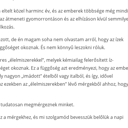
 eltelt közel harminc év, és az emberek többsége még mind
gy az átmeneti gyomorrontáson és az elhízáson kívül semmily
lkozás.
zott, de én magam soha nem olvastam arról, hogy az ízek
Függőséget okoznak. És nem könnyű leszokni róluk.
es „élelmiszerekkel”, melyek kémiailag felerősített íz-
éget okoznak. Ez a függőség azt eredményezi, hogy az emb
oly nagyon „imádott” ételből vagy italból, és így, idővel
az ezekben az „élelmiszerekben” lévő mérgekből ahhoz, hog
gy tudatosan megmérgeznek minket.
z a mérgekhez, és mi szolgamód bevesszük belőlük a napi