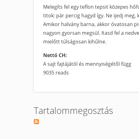
Melegíts fel egy teflon tepsit közepes hőfo
titok: pár percig hagyd így. Ne ijedj meg,
Amikor halvány barna, akkor óvatosan pis
nagyon gyorsan megsül. Itasd fel a nedves
mielőtt túlságosan kihűlne.
Nettó CH:
A sajt fajtájától és mennyiségétől függ
9035 reads
Tartalommegosztás