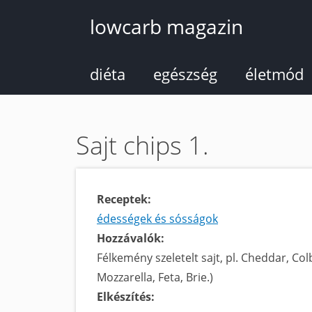
Ugrás
lowcarb magazin
a
tartalomra
diéta
egészség
életmód
Sajt chips 1.
Receptek:
édességek és sósságok
Hozzávalók:
Félkemény szeletelt sajt, pl. Cheddar, Col
Mozzarella, Feta, Brie.)
Elkészítés: