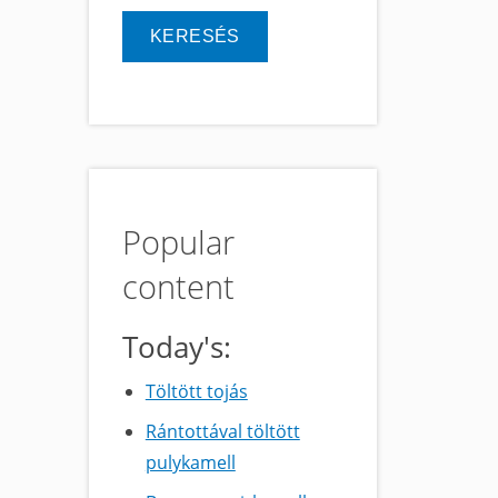
Popular
content
Today's:
Töltött tojás
Rántottával töltött
pulykamell