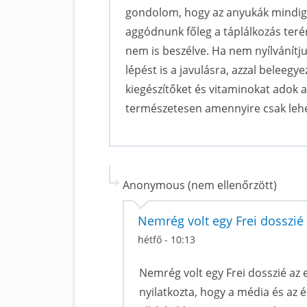
gondolom, hogy az anyukák mindig s
aggódnunk főleg a táplálkozás teré
nem is beszélve. Ha nem nyílvánítj
lépést is a javulásra, azzal beleeg
kiegészítőket és vitaminokat adok 
természetesen amennyire csak lehe
Anonymous (nem ellenőrzött)
Nemrég volt egy Frei dosszié 
hétfő - 10:13
Nemrég volt egy Frei dosszié az e
nyilatkozta, hogy a média és az é