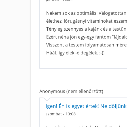
Nekem sok az optimális: Válogatottan
élethez, lórugásnyi vitaminokat eszem
Tényleg szennyes a kajánk és a testünk
Ezért néha jön egy-egy fantom "fájdal
Visszont a testem folyamatosan méreg
Háát, így élek -éldegélek. :-))
Anonymous (nem ellenőrzött)
Igen! Én is egyet értek! Ne dőljünk
szombat - 19:08