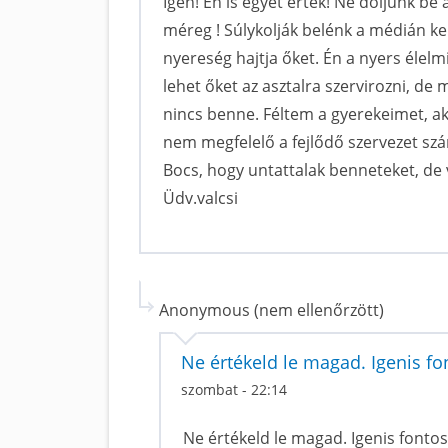
Igen! Én is egyet értek! Ne dőljünk be 
méreg ! Súlykolják belénk a médián k
nyereség hajtja őket. Én a nyers élel
lehet őket az asztalra szervirozni, de
nincs benne. Féltem a gyerekeimet, ak
nem megfelelő a fejlődő szervezet sz
Bocs, hogy untattalak benneteket, de 
Üdv.valcsi
Anonymous (nem ellenőrzött)
Ne értékeld le magad. Igenis f
szombat - 22:14
Ne értékeld le magad. Igenis fonto