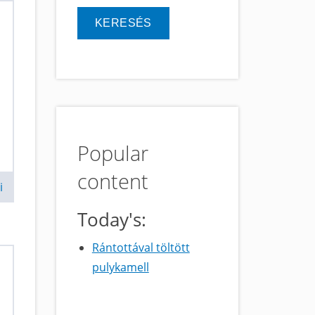
Popular
content
i
Today's:
Rántottával töltött
pulykamell