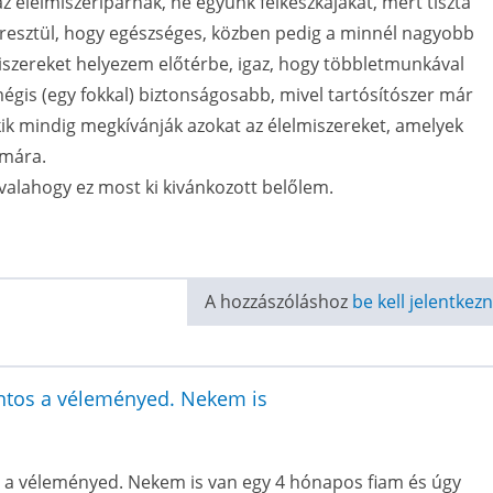
az élelmiszeriparnak, ne együnk félkészkajákat, mert tiszta
eresztül, hogy egészséges, közben pedig a minnél nagyobb
miszereket helyezem előtérbe, igaz, hogy többletmunkával
 mégis (egy fokkal) biztonságosabb, mivel tartósítószer már
ik mindig megkívánják azokat az élelmiszereket, amelyek
ámára.
valahogy ez most ki kivánkozott belőlem.
A hozzászóláshoz
be kell jelentkezn
ontos a véleményed. Nekem is
s a véleményed. Nekem is van egy 4 hónapos fiam és úgy