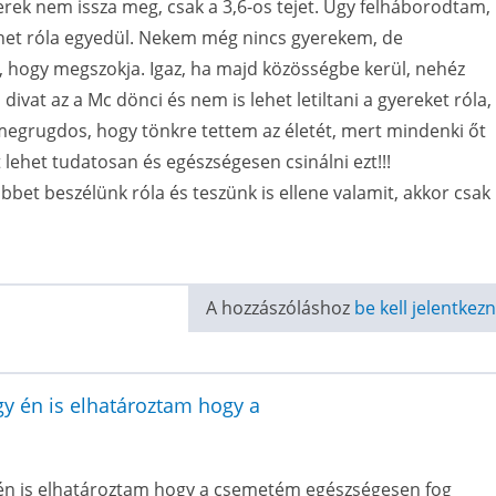
erek nem issza meg, csak a 3,6-os tejet. Úgy felháborodtam,
ehet róla egyedül. Nekem még nincs gyerekem, de
 hogy megszokja. Igaz, ha majd közösségbe kerül, nehéz
a divat az a Mc dönci és nem is lehet letiltani a gyereket róla,
egrugdos, hogy tönkre tettem az életét, mert mindenki őt
 lehet tudatosan és egészségesen csinálni ezt!!!
bet beszélünk róla és teszünk is ellene valamit, akkor csak
A hozzászóláshoz
be kell jelentkezn
gy én is elhatároztam hogy a
y én is elhatároztam hogy a csemetém egészségesen fog