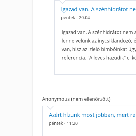
Igazad van. A szénhidrátot n
péntek - 20:04
Igazad van. A szénhidrátot nem a
lenne velünk az ínycsiklandozó, 
van, hisz az izlelő bimbóinkat úg
referencia. "A leves hazudik" c. k
Anonymous (nem ellenőrzött)
Azért hízunk most jobban, mert r
péntek - 11:20