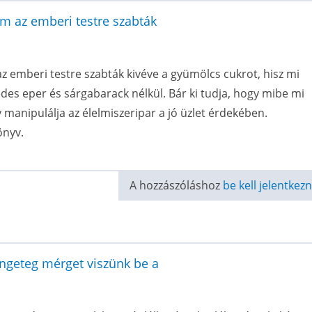
em az emberi testre szabták
z emberi testre szabták kivéve a gyümölcs cukrot, hisz mi
édes eper és sárgabarack nélkül. Bár ki tudja, hogy mibe mi
y manipulálja az élelmiszeripar a jó üzlet érdekében.
önyv.
A hozzászóláshoz
be kell jelentkezn
engeteg mérget viszünk be a