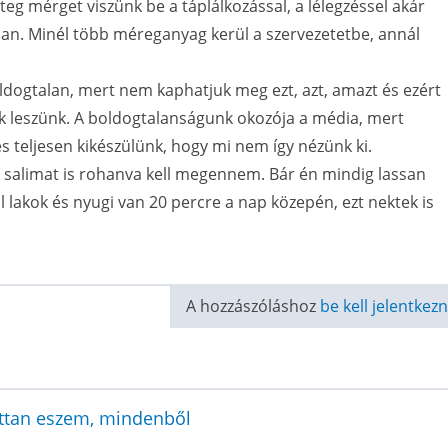
eg mérget viszünk be a táplálkozással, a lélegzéssel akár
an. Minél több méreganyag kerül a szervezetetbe, annál
ogtalan, mert nem kaphatjuk meg ezt, azt, amazt és ezért
ők leszünk. A boldogtalanságunk okozója a média, mert
 teljesen kikészülünk, hogy mi nem így nézünk ki.
a salimat is rohanva kell megennem. Bár én mindig lassan
 lakok és nyugi van 20 percre a nap közepén, ezt nektek is
A hozzászóláshoz
be kell jelentkezn
ottan eszem, mindenből