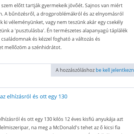
zem előtt tartják gyermekeik jövőét. Sajnos van miért
n. A bűnözésről, a drogproblémákról és az elnyomásról
uk ki véleményünket, vagy nem teszünk akár egy csekély
yezünk a 'pusztulásba'. Én természetes alapanyagú táplálék
a családomnak és kézzel fogható a változás és
t mellőzöm a szénhidrátot.
A hozzászóláshoz
be kell jelentkezn
az elhízásról és ott egy 130
lhízásról és ott egy 130 kilós 12 éves kisfiú anyukája azt
lelmiszeripar, na meg a McDonald's tehet az ő kicsi fia