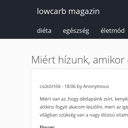
Ugrás
lowcarb magazin
a
tartalomra
diéta
egészség
életmód
Miért hízunk, amikor 
csütörtök - 18:06 by Anonymous
Miért van az ,hogy dédapáink zsírt, keny
attkins fogyit akarom leszólni, mert az i
világban szükség van a nagy dózisú vitam
fórum: