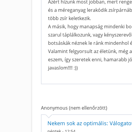
Azért hízunk most jobban, mert renget
és a méreganyag lerakódik zsírpárnáb
több zsír keletkezik.
A másik, hogy manapság mindenki bold
szarul táplálkozunk, vagy kényszerev
botsáskák néznek le ránk mindenhol és
Valamint felgyorsult az életünk, még 
eszem, így szeretek enni, hamarabb jól
javaslom!!!! :))
Anonymous (nem ellenőrzött)
Nekem sok az optimális: Válogat
péntek - 12:54