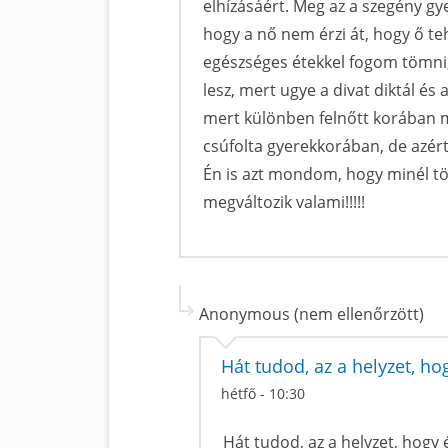
elhízásáért. Meg az a szegény gy
hogy a nő nem érzi át, hogy ő t
egészséges étekkel fogom tömni,
lesz, mert ugye a divat diktál és 
mert különben felnőtt korában m
csúfolta gyerekkorában, de azért
Én is azt mondom, hogy minél töb
megváltozik valami!!!!!
Anonymous (nem ellenőrzött)
Hát tudod, az a helyzet, ho
hétfő - 10:30
Hát tudod, az a helyzet, hog