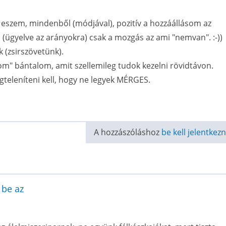
 eszem, mindenből (módjával), pozitív a hozzáállásom az
 (ügyelve az arányokra) csak a mozgás az ami "nemvan". :-))
 (zsirszövetünk).
om" bántalom, amit szellemileg tudok kezelni rövidtávon.
teleníteni kell, hogy ne legyek MÉRGES.
A hozzászóláshoz
be kell jelentkezn
 be az