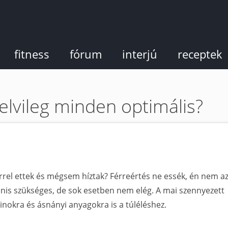
fitness
fórum
interjú
receptek
elvileg minden optimális?
érrel ettek és mégsem híztak? Férreértés ne essék, én nem a
genis szükséges, de sok esetben nem elég. A mai szennyezett
inokra és ásnányi anyagokra is a túléléshez.