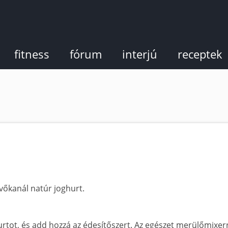
fitness
fórum
interjú
receptek
evőkanál natúr joghurt.
urtot, és add hozzá az édesítőszert. Az egészet merülőmixer