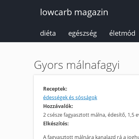
Ugrás
lowcarb magazin
a
tartalomra
diéta
egészség
életmód
Gyors málnafagyi
Receptek:
édességek és sósságok
Hozzávalók:
2 csésze fagyasztott málna, édesítő, 1,5 
Elkészítés:
A fagyasztott málnára kanalazd rá a jogh