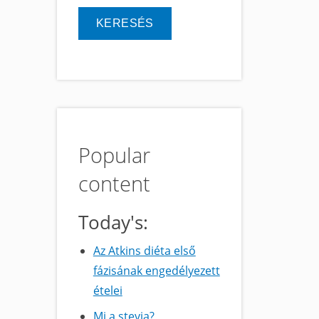
Popular
content
Today's:
Az Atkins diéta első
fázisának engedélyezett
ételei
Mi a stevia?