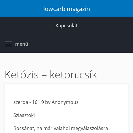
Ugrás
lowcarb magazin
a
tartalomra
Kapcsolat
Toggle menu visibility
menü
Ketózis – keton.csík
szerda - 16:19 by Anonymous
Sziasztok!
Bocsánat, ha már valahol megválaszolásra