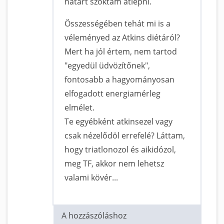
határt szoktam átlépni.
Összességében tehát mi is a
véleményed az Atkins diétáról?
Mert ha jól értem, nem tartod
"egyedül üdvözítőnek",
fontosabb a hagyományosan
elfogadott energiamérleg
elmélet.
Te egyébként atkinsezel vagy
csak nézelődöl errefelé? Láttam,
hogy triatlonozol és aikidózol,
meg TF, akkor nem lehetsz
valami kövér...
A hozzászóláshoz