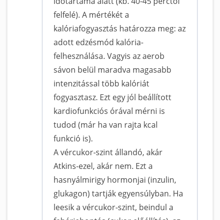
időtartama alatt (kb. 40-45 perctől
felfelé). A mértékét a
kalóriafogyasztás határozza meg: az
adott edzésmód kalória-
felhesználása. Vagyis az aerob
sávon belül maradva magasabb
intenzitással több kalóriát
fogyasztasz. Ezt egy jól beállított
kardiofunkciós órával mérni is
tudod (már ha van rajta kcal
funkció is).
A vércukor-szint állandó, akár
Atkins-ezel, akár nem. Ezt a
hasnyálmirigy hormonjai (inzulin,
glukagon) tartják egyensúlyban. Ha
leesik a vércukor-szint, beindul a