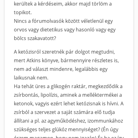
kerültek a kérdéseim, akkor majd törlöm a
topikot.
Nincs a fórumolvasók között véletlenül egy
orvos vagy dietetikus vagy hasonló vagy egy
bölcs szakavatott?
A ketózisról szeretnék pár dolgot megtudni,
mert Atkins könyve, bármennyire részletes is,
nem ad választ mindenre, legalábbis egy
laikusnak nem.
Ha tehát üres a glikogén raktár, megkezdődik a
zsírbontás, lipolízis, aminek a melléktermékei a
ketonok, vagyis ezért lehet ketózisnak is hívni. A
zsírból a szervezet a saját számára elő tudja
állítani a pl. az agyműködéshez, izommunkához
szükséges teljes glükóz mennyiséget? (Én úgy
érzem magamon, hogy nem igazán) És ha ez így