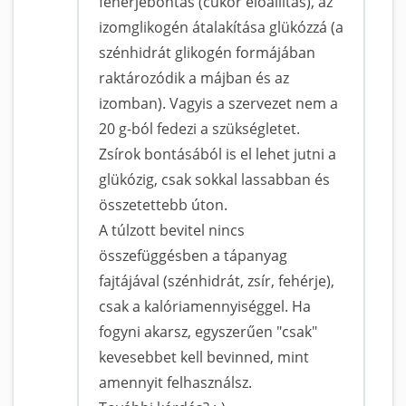
fehérjebontás (cukor előállítás), az
izomglikogén átalakítása glükózzá (a
szénhidrát glikogén formájában
raktározódik a májban és az
izomban). Vagyis a szervezet nem a
20 g-ból fedezi a szükségletet.
Zsírok bontásából is el lehet jutni a
glükózig, csak sokkal lassabban és
összetettebb úton.
A túlzott bevitel nincs
összefüggésben a tápanyag
fajtájával (szénhidrát, zsír, fehérje),
csak a kalóriamennyiséggel. Ha
fogyni akarsz, egyszerűen "csak"
kevesebbet kell bevinned, mint
amennyit felhasználsz.