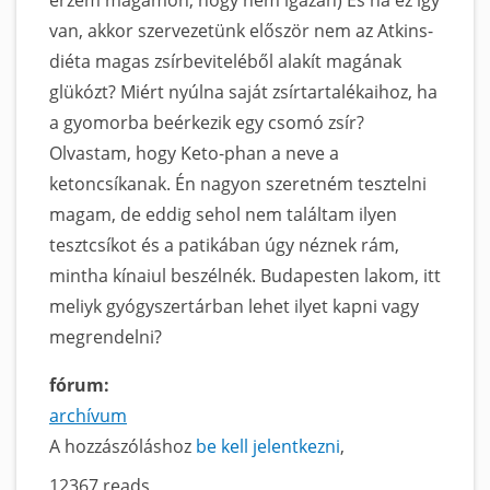
van, akkor szervezetünk először nem az Atkins-
diéta magas zsírbeviteléből alakít magának
glükózt? Miért nyúlna saját zsírtartalékaihoz, ha
a gyomorba beérkezik egy csomó zsír?
Olvastam, hogy Keto-phan a neve a
ketoncsíkanak. Én nagyon szeretném tesztelni
magam, de eddig sehol nem találtam ilyen
tesztcsíkot és a patikában úgy néznek rám,
mintha kínaiul beszélnék. Budapesten lakom, itt
meliyk gyógyszertárban lehet ilyet kapni vagy
megrendelni?
fórum:
archívum
A hozzászóláshoz
be kell jelentkezni
12367 reads