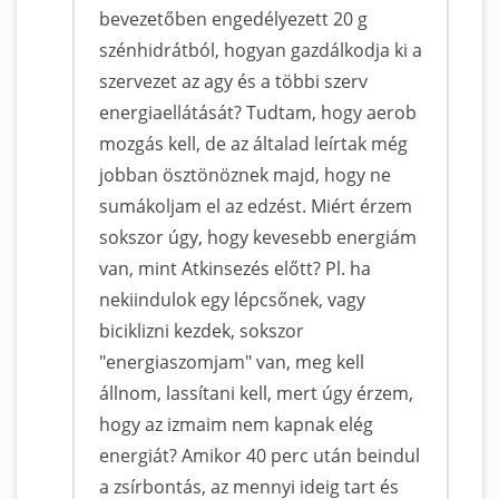
bevezetőben engedélyezett 20 g
szénhidrátból, hogyan gazdálkodja ki a
szervezet az agy és a többi szerv
energiaellátását? Tudtam, hogy aerob
mozgás kell, de az általad leírtak még
jobban ösztönöznek majd, hogy ne
sumákoljam el az edzést. Miért érzem
sokszor úgy, hogy kevesebb energiám
van, mint Atkinsezés előtt? Pl. ha
nekiindulok egy lépcsőnek, vagy
biciklizni kezdek, sokszor
"energiaszomjam" van, meg kell
állnom, lassítani kell, mert úgy érzem,
hogy az izmaim nem kapnak elég
energiát? Amikor 40 perc után beindul
a zsírbontás, az mennyi ideig tart és