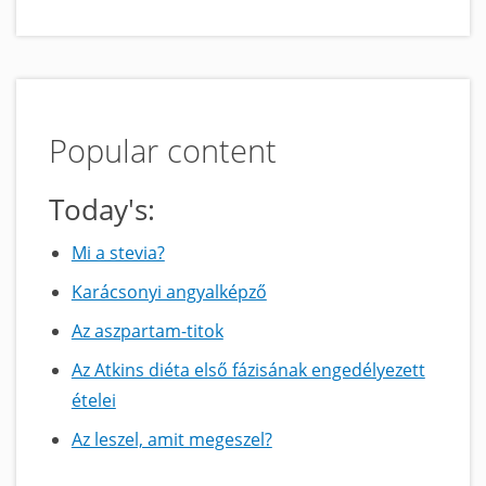
Popular content
Today's:
Mi a stevia?
Karácsonyi angyalképző
Az aszpartam-titok
Az Atkins diéta első fázisának engedélyezett
ételei
Az leszel, amit megeszel?