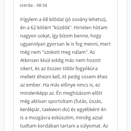
szerda - 08:34
Irígylem a 68 kilódat (jó sovány lehetsz),
én a 62 kilóért "küzdök". Hirtelen híztam
nagyon sokat, így bízom benne, hogy
ugyanolyan gyorsan le is fog menni, mert
még nem "szokott meg nálam". Az
Atkinsen kívül eddig más nem hozott
sikert, és az összes többi fogyókúra
mellett éhezni kell, itt pedig sosem éhes
az ember. Ha más előnye nincs is, ez
mindenképp az. Én meghízásom előtt
még aktívan sportoltam (futás, úszás,
kerékpár, taekwon-do) és egyébként én
is a mozgásra esküszöm, mindig azzal
tudtam kordában tartani a súlyomat. Az