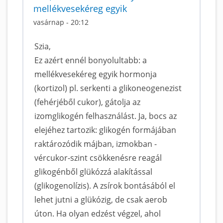
mellékvesekéreg egyik
vasárnap - 20:12
Szia,
Ez azért ennél bonyolultabb: a
mellékvesekéreg egyik hormonja
(kortizol) pl. serkenti a glikoneogenezist
(fehérjéből cukor), gátolja az
izomglikogén felhasználást. Ja, bocs az
elejéhez tartozik: glikogén formájában
raktározódik májban, izmokban -
vércukor-szint csökkenésre reagál
glikogénből glükózzá alakítással
(glikogenolízis). A zsírok bontásából el
lehet jutni a glükózig, de csak aerob
úton. Ha olyan edzést végzel, ahol