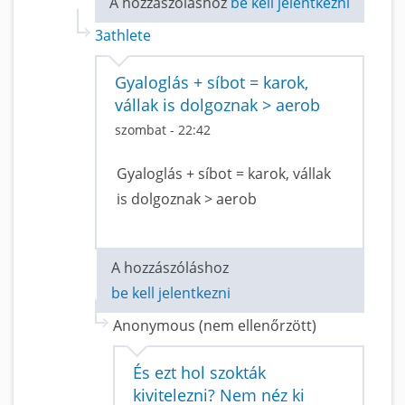
A hozzászóláshoz
be kell jelentkezni
3athlete
Gyaloglás + síbot = karok,
vállak is dolgoznak > aerob
szombat - 22:42
Gyaloglás + síbot = karok, vállak
is dolgoznak > aerob
A hozzászóláshoz
be kell jelentkezni
Anonymous (nem ellenőrzött)
És ezt hol szokták
kivitelezni? Nem néz ki