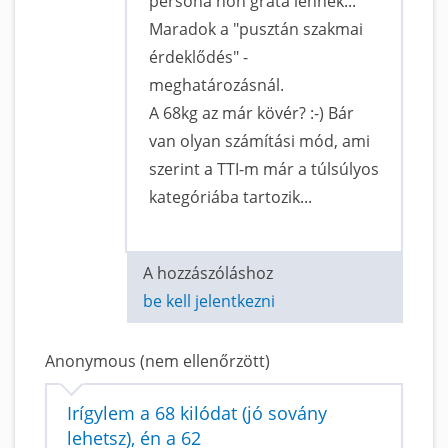
persona non grata lennék...
Maradok a "pusztán szakmai
érdeklődés" -
meghatározásnál.
A 68kg az már kövér? :-) Bár
van olyan számítási mód, ami
szerint a TTI-m már a túlsúlyos
kategóriába tartozik...
A hozzászóláshoz
be kell jelentkezni
Anonymous (nem ellenőrzött)
Irígylem a 68 kilódat (jó sovány
lehetsz), én a 62