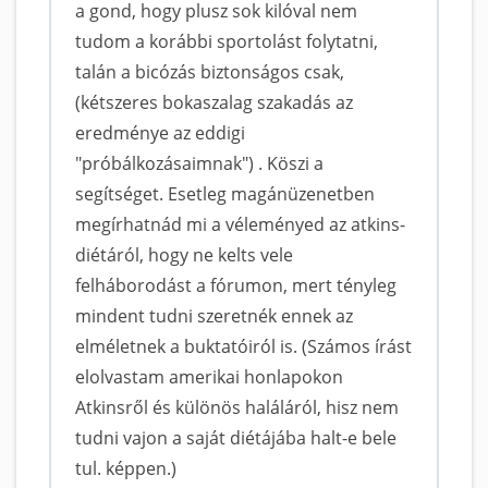
a gond, hogy plusz sok kilóval nem
tudom a korábbi sportolást folytatni,
talán a bicózás biztonságos csak,
(kétszeres bokaszalag szakadás az
eredménye az eddigi
"próbálkozásaimnak") . Köszi a
segítséget. Esetleg magánüzenetben
megírhatnád mi a véleményed az atkins-
diétáról, hogy ne kelts vele
felháborodást a fórumon, mert tényleg
mindent tudni szeretnék ennek az
elméletnek a buktatóiról is. (Számos írást
elolvastam amerikai honlapokon
Atkinsről és különös haláláról, hisz nem
tudni vajon a saját diétájába halt-e bele
tul. képpen.)